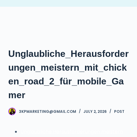
S
k
i
p
t
o
Unglaubliche_Herausforder
c
o
ungen_meistern_mit_chick
n
t
en_road_2_für_mobile_Ga
e
mer
n
t
3KPMARKETING@GMAIL.COM
JULY 2, 2026
POST
Unglaubliche Herausforderungen meistern