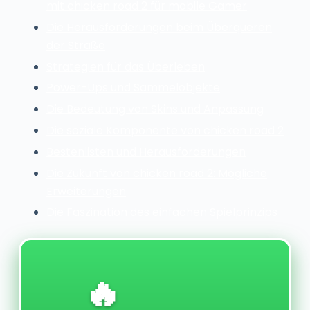
mit chicken road 2 für mobile Gamer
Die Herausforderungen beim Überqueren
der Straße
Strategien für das Überleben
Power-Ups und Sammelobjekte
Die Bedeutung von Skins und Anpassung
Die soziale Komponente von chicken road 2
Bestenlisten und Herausforderungen
Die Zukunft von chicken road 2: Mögliche
Erweiterungen
Die Faszination des einfachen Spielprinzips
🔥