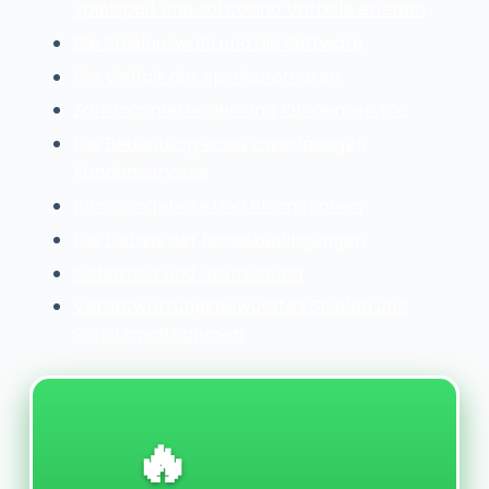
Spielspaß und sol casino Vorteile erleben
Die Spielauswahl und die Software
Die Vielfalt der Spielautomaten
Zahlungsmethoden und Kundenservice
Die Bedeutung eines zuverlässigen
Kundenservices
Bonusangebote und Promotionen
Die Details der Bonusbedingungen
Sicherheit und Lizenzierung
Verantwortungsbewusstes Spielen und
Schutzmaßnahmen
🔥