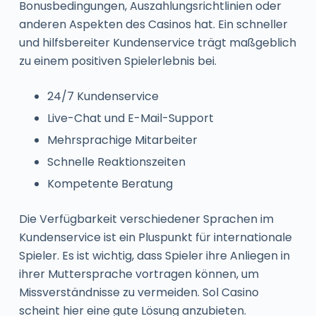
Bonusbedingungen, Auszahlungsrichtlinien oder
anderen Aspekten des Casinos hat. Ein schneller
und hilfsbereiter Kundenservice trägt maßgeblich
zu einem positiven Spielerlebnis bei.
24/7 Kundenservice
Live-Chat und E-Mail-Support
Mehrsprachige Mitarbeiter
Schnelle Reaktionszeiten
Kompetente Beratung
Die Verfügbarkeit verschiedener Sprachen im
Kundenservice ist ein Pluspunkt für internationale
Spieler. Es ist wichtig, dass Spieler ihre Anliegen in
ihrer Muttersprache vortragen können, um
Missverständnisse zu vermeiden. Sol Casino
scheint hier eine gute Lösung anzubieten.