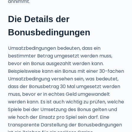
annimmt.
Die Details der
Bonusbedingungen
Umsatzbedingungen bedeuten, dass ein
bestimmter Betrag umgesetzt werden muss,
bevor ein Bonus ausgezahlt werden kann.
Beispielsweise kann ein Bonus mit einer 30-fachen
Umsatzbedingung versehen sein, was bedeutet,
dass der Bonusbetrag 30 Mal umgesetzt werden
muss, bevor er in echtes Geld umgewandelt
werden kann. Es ist auch wichtig zu prüfen, welche
Spiele bei der Umsetzung des Bonus gelten und
wie hoch der Einsatz pro Spiel sein darf. Eine
transparente Darstellung der Bonusbedingungen