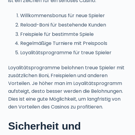
ist ein Zeichen für ein seriöses Casino.
Willkommensbonus für neue Spieler
Reload-Boni für bestehende Kunden
Freispiele für bestimmte Spiele
Regelmäßige Turniere mit Preispools
Loyalitätsprogramme für treue Spieler
Loyalitätsprogramme belohnen treue Spieler mit
zusätzlichen Boni, Freispielen und anderen
Vorteilen. Je höher man im Loyalitätsprogramm
aufsteigt, desto besser werden die Belohnungen.
Dies ist eine gute Möglichkeit, um langfristig von
den Vorteilen des Casinos zu profitieren.
Sicherheit und