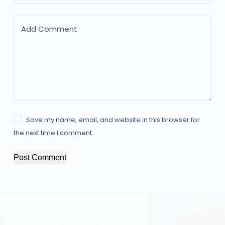
Add Comment
Save my name, email, and website in this browser for
the next time I comment.
Post Comment