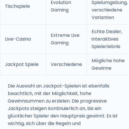
Evolution
Spielumgebung,
Tischspiele
Gaming
verschiedene
Varianten
Echte Dealer,
Extreme Live
Live-Casino
interaktives
Gaming
Spielerlebnis
Mögliche hohe
Jackpot Spiele
Verschiedene
Gewinne
Die Auswahl an Jackpot-Spielen ist ebenfalls
beachtlich, mit der Möglichkeit, hohe
Gewinnsummen zu erzielen. Die progressive
Jackpots steigen kontinuierlich an, bis ein
glücklicher Spieler den Hauptpreis gewinnt. Es ist
wichtig, sich über die Regeln und