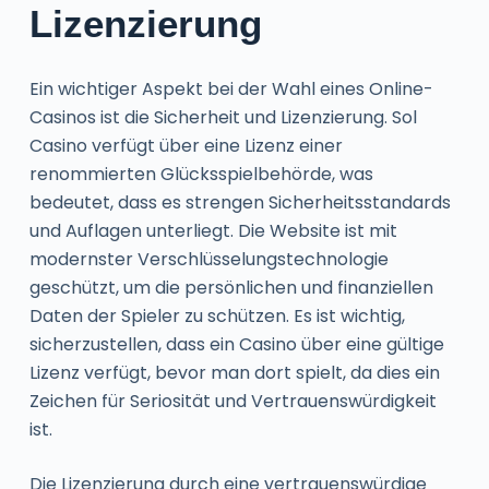
Lizenzierung
Ein wichtiger Aspekt bei der Wahl eines Online-
Casinos ist die Sicherheit und Lizenzierung. Sol
Casino verfügt über eine Lizenz einer
renommierten Glücksspielbehörde, was
bedeutet, dass es strengen Sicherheitsstandards
und Auflagen unterliegt. Die Website ist mit
modernster Verschlüsselungstechnologie
geschützt, um die persönlichen und finanziellen
Daten der Spieler zu schützen. Es ist wichtig,
sicherzustellen, dass ein Casino über eine gültige
Lizenz verfügt, bevor man dort spielt, da dies ein
Zeichen für Seriosität und Vertrauenswürdigkeit
ist.
Die Lizenzierung durch eine vertrauenswürdige