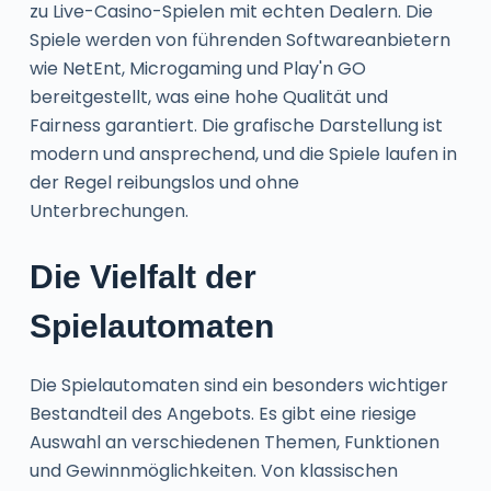
zu Live-Casino-Spielen mit echten Dealern. Die
Spiele werden von führenden Softwareanbietern
wie NetEnt, Microgaming und Play'n GO
bereitgestellt, was eine hohe Qualität und
Fairness garantiert. Die grafische Darstellung ist
modern und ansprechend, und die Spiele laufen in
der Regel reibungslos und ohne
Unterbrechungen.
Die Vielfalt der
Spielautomaten
Die Spielautomaten sind ein besonders wichtiger
Bestandteil des Angebots. Es gibt eine riesige
Auswahl an verschiedenen Themen, Funktionen
und Gewinnmöglichkeiten. Von klassischen