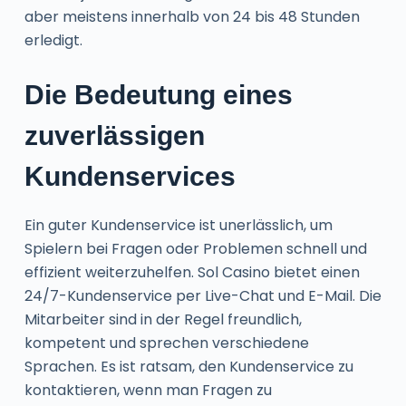
aber meistens innerhalb von 24 bis 48 Stunden
erledigt.
Die Bedeutung eines
zuverlässigen
Kundenservices
Ein guter Kundenservice ist unerlässlich, um
Spielern bei Fragen oder Problemen schnell und
effizient weiterzuhelfen. Sol Casino bietet einen
24/7-Kundenservice per Live-Chat und E-Mail. Die
Mitarbeiter sind in der Regel freundlich,
kompetent und sprechen verschiedene
Sprachen. Es ist ratsam, den Kundenservice zu
kontaktieren, wenn man Fragen zu