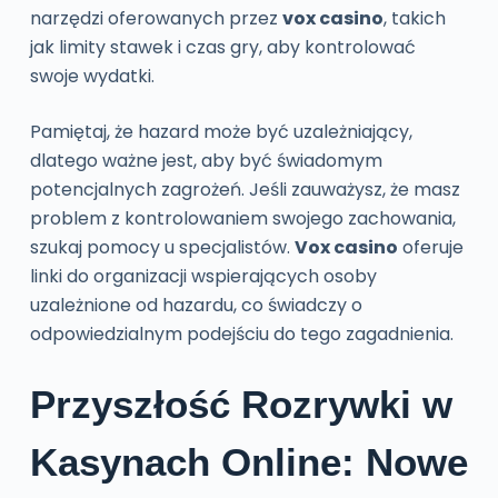
narzędzi oferowanych przez
vox casino
, takich
jak limity stawek i czas gry, aby kontrolować
swoje wydatki.
Pamiętaj, że hazard może być uzależniający,
dlatego ważne jest, aby być świadomym
potencjalnych zagrożeń. Jeśli zauważysz, że masz
problem z kontrolowaniem swojego zachowania,
szukaj pomocy u specjalistów.
Vox casino
oferuje
linki do organizacji wspierających osoby
uzależnione od hazardu, co świadczy o
odpowiedzialnym podejściu do tego zagadnienia.
Przyszłość Rozrywki w
Kasynach Online: Nowe