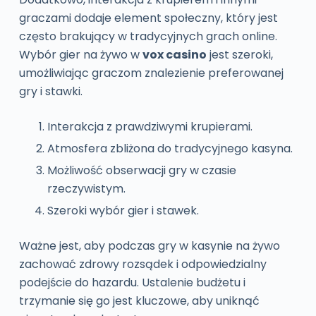
graczami dodaje element społeczny, który jest
często brakujący w tradycyjnych grach online.
Wybór gier na żywo w
vox casino
jest szeroki,
umożliwiając graczom znalezienie preferowanej
gry i stawki.
Interakcja z prawdziwymi krupierami.
Atmosfera zbliżona do tradycyjnego kasyna.
Możliwość obserwacji gry w czasie
rzeczywistym.
Szeroki wybór gier i stawek.
Ważne jest, aby podczas gry w kasynie na żywo
zachować zdrowy rozsądek i odpowiedzialny
podejście do hazardu. Ustalenie budżetu i
trzymanie się go jest kluczowe, aby uniknąć