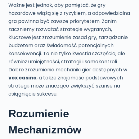
Ważne jest jednak, aby pamiętać, że gry
hazardowe wiążą się z ryzykiem, a odpowiedzialna
gra powinna być zawsze priorytetem. Zanim
zaczniemy rozważać strategie wygranych,
kluczowe jest zrozumienie zasad gry, zarządzanie
budżetem oraz świadomość potencjalnych
konsekwencji. To nie tylko kwestia szczęścia, ale
również umiejętności, strategii i samokontroli.
Dobre zrozumienie mechaniki gier dostępnych w
vox casino
, a także znajomość podstawowych
strategii, może znacząco zwiększyć szanse na
osiągnięcie sukcesu.
Rozumienie
Mechanizmów