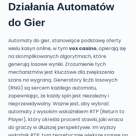
Działania Automatów
do Gier
Automaty do gier, stanowiące podstawę oferty
wielu kasyn online, w tym
vox casino
, opierają się
na skomplikowanych algorytmach, które
generują losowe wyniki. Zrozumienie tych
mechanizmów jest kluczowe dla zwiększenia
szans na wygraną. Generatory liczb losowych
(RNG) są sercem każdego automatu,
zapewniając, że każdy spin jest niezależny i
nieprzewidywalny. Ważne jest, aby wybrać
automaty z wysokim wskaźnikiem RTP (Return to
Player), który określa procent stawki, jaki wraca
do graczy w dłuższej perspektywie. Im wyższy
wskaźnik RTP, tym teoretycznie większe szanse na