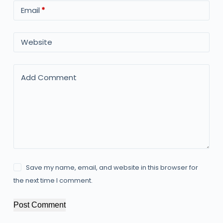
Email
*
Website
Add Comment
Save my name, email, and website in this browser for
the next time I comment.
Post Comment