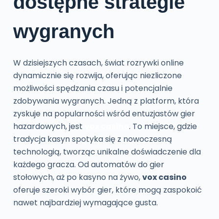
dostępne strategie
wygranych
W dzisiejszych czasach, świat rozrywki online
dynamicznie się rozwija, oferując niezliczone
możliwości spędzania czasu i potencjalnie
zdobywania wygranych. Jedną z platform, która
zyskuje na popularności wśród entuzjastów gier
hazardowych, jest
vox casino
. To miejsce, gdzie
tradycja kasyn spotyka się z nowoczesną
technologią, tworząc unikalne doświadczenie dla
każdego gracza. Od automatów do gier
stołowych, aż po kasyno na żywo,
vox casino
oferuje szeroki wybór gier, które mogą zaspokoić
nawet najbardziej wymagające gusta.