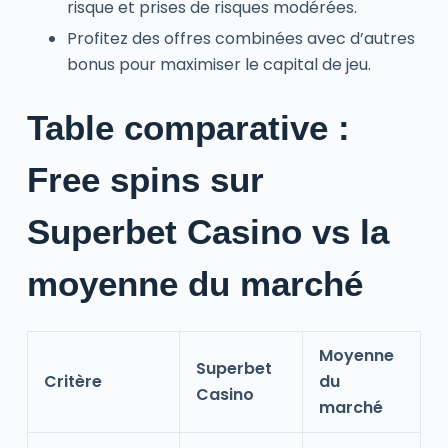
risque et prises de risques modérées.
Profitez des offres combinées avec d’autres
bonus pour maximiser le capital de jeu.
Table comparative :
Free spins sur
Superbet Casino vs la
moyenne du marché
Moyenne
Superbet
Critère
du
Casino
marché