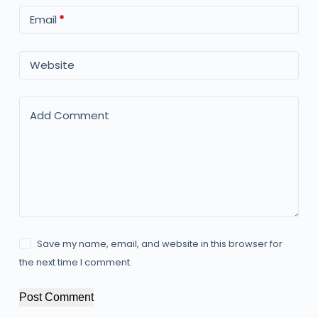
Email
*
Website
Add Comment
Save my name, email, and website in this browser for
the next time I comment.
Post Comment