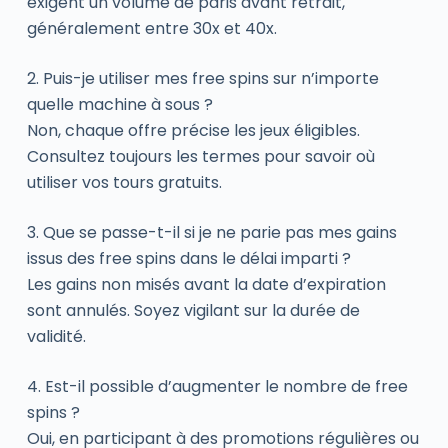
exigent un volume de paris avant retrait,
généralement entre 30x et 40x.
2. Puis-je utiliser mes free spins sur n’importe
quelle machine à sous ?
Non, chaque offre précise les jeux éligibles.
Consultez toujours les termes pour savoir où
utiliser vos tours gratuits.
3. Que se passe-t-il si je ne parie pas mes gains
issus des free spins dans le délai imparti ?
Les gains non misés avant la date d’expiration
sont annulés. Soyez vigilant sur la durée de
validité.
4. Est-il possible d’augmenter le nombre de free
spins ?
Oui, en participant à des promotions régulières ou