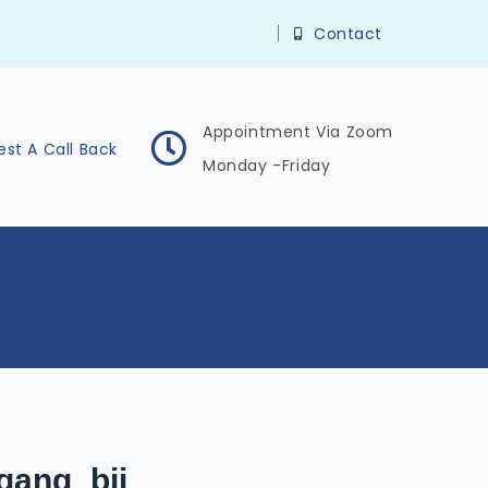
Contact
Appointment Via Zoom
st A Call Back
Monday -Friday
gang_bij_