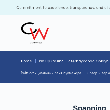
S
Commitment to excellence, transparency, and cli
k
i
p
t
o
c
o
n
Home
Pin Up Casino – Azərbaycanda Onlayn K
t
e
1win официальный сайт букмекера — Обзор и зерк
n
t
Spanning_