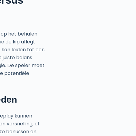
k op het behalen
e de kip aflegt
s kan leiden tot een
 juiste balans
gie. De speler moet
e potentiële
eden
meplay kunnen
n versnelling, of
eze bonussen en