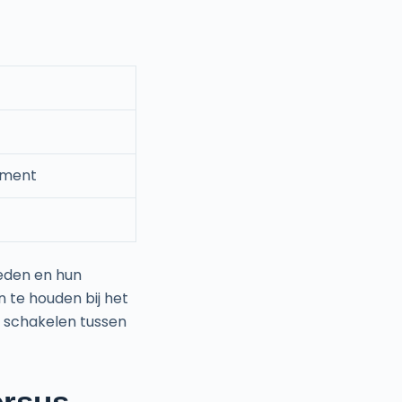
oment
heden en hun
n te houden bij het
e schakelen tussen
ersus