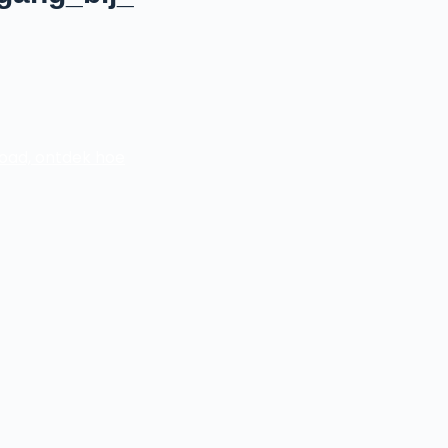
road, ontdek hoe