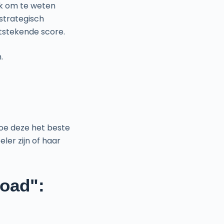
jk om te weten
strategisch
tstekende score.
.
oe deze het beste
er zijn of haar
road":