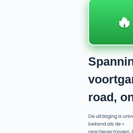
🔥
Spannin
voortga
road, o
De uitdaging is uni
bekend als de «
chi
reactievermogen. De