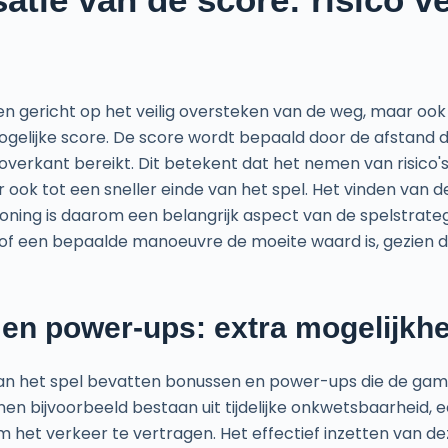
leen gericht op het veilig oversteken van de weg, maar oo
gelijke score. De score wordt bepaald door de afstand di
de overkant bereikt. Dit betekent dat het nemen van risico'
ook tot een sneller einde van het spel. Het vinden van de
loning is daarom een belangrijk aspect van de spelstrate
f een bepaalde manoeuvre de moeite waard is, gezien d
en power-ups: extra mogelijkh
an het spel bevatten bonussen en power-ups die de ga
nen bijvoorbeeld bestaan uit tijdelijke onkwetsbaarheid, ee
m het verkeer te vertragen. Het effectief inzetten van d