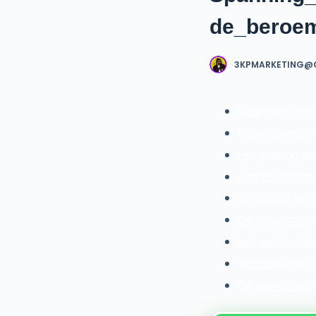
de_beroe
3KPMARKETING@
Spanning en s
Strategieën v
Het belang va
Optimalisatie 
Bonussen en 
De psychologie
Het leerproce
Variaties van 
De toekomst v