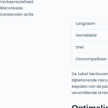
Verkeerssnelheid
Risiconiveau
Aanbevolen actie
Langzaam
Gemiddeld
Snel
Onvoorspelbaar
De tabel hierboven
bijbehorende risico
bepalen van de jui
verschillende strate
Optimalis