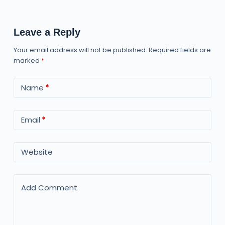
Leave a Reply
Your email address will not be published.
Required fields are
marked
*
Name
*
Email
*
Website
Add Comment