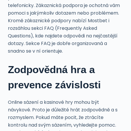
telefonicky. Zákaznická podpora je ochotná vám
pomoci s jakýmkoliv dotazem nebo problémem.
Kromě zákaznické podpory nabízí Mostbet i
rozsáhlou sekci FAQ (Frequently Asked
Questions), kde najdete odpovědi na nejčastější
dotazy. Sekce FAQ je dobře organizovaná a
snadno se v ní orientuje.
Zodpovědná hra a
prevence závislosti
Online sázení a kasinové hry mohou být
návykové. Proto je důležité hrát zodpovědně a s
rozmyslem. Pokud máte pocit, že ztrácíte
kontrolu nad svým sázením, vyhledejte pomoc.