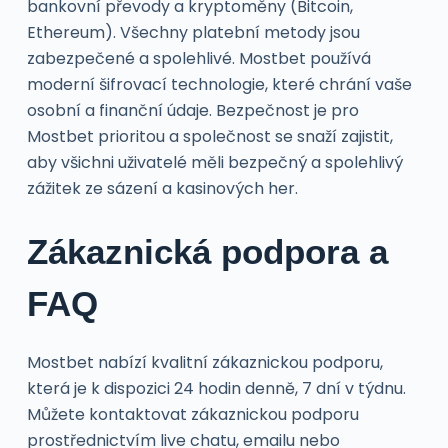
bankovní převody a kryptoměny (Bitcoin,
Ethereum). Všechny platební metody jsou
zabezpečené a spolehlivé. Mostbet používá
moderní šifrovací technologie, které chrání vaše
osobní a finanční údaje. Bezpečnost je pro
Mostbet prioritou a společnost se snaží zajistit,
aby všichni uživatelé měli bezpečný a spolehlivý
zážitek ze sázení a kasinových her.
Zákaznická podpora a
FAQ
Mostbet nabízí kvalitní zákaznickou podporu,
která je k dispozici 24 hodin denně, 7 dní v týdnu.
Můžete kontaktovat zákaznickou podporu
prostřednictvím live chatu, emailu nebo