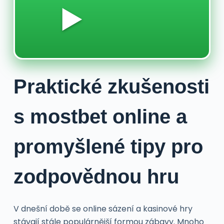
▶️
Praktické zkušenosti
s mostbet online a
promyšlené tipy pro
zodpovědnou hru
V dnešní době se online sázení a kasinové hry
stávají stále populárnější formou zábavy. Mnoho