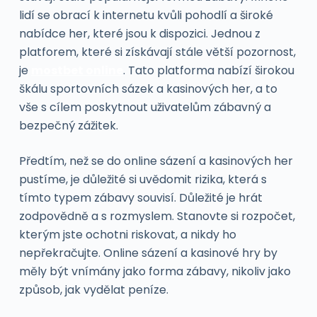
lidí se obrací k internetu kvůli pohodlí a široké
nabídce her, které jsou k dispozici. Jednou z
platforem, které si získávají stále větší pozornost,
je
mostbet online
. Tato platforma nabízí širokou
škálu sportovních sázek a kasinových her, a to
vše s cílem poskytnout uživatelům zábavný a
bezpečný zážitek.
Předtím, než se do online sázení a kasinových her
pustíme, je důležité si uvědomit rizika, která s
tímto typem zábavy souvisí. Důležité je hrát
zodpovědně a s rozmyslem. Stanovte si rozpočet,
kterým jste ochotni riskovat, a nikdy ho
nepřekračujte. Online sázení a kasinové hry by
měly být vnímány jako forma zábavy, nikoliv jako
způsob, jak vydělat peníze.