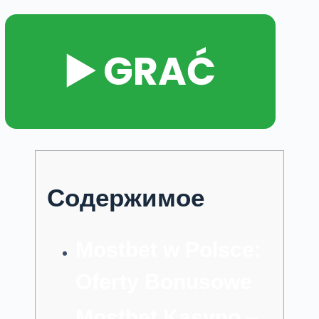
▶️ GRAĆ
Содержимое
Mostbet w Polsce:
Oferty Bonusowe
Mostbet Kasyno –