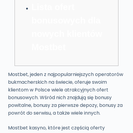
Lista ofert
bonusowych dla
nowych klientów
Mostbet
Mostbet, jeden z najpopularniejszych operatorów
bukmacherskich na świecie, oferuje swoim
klientom w Polsce wiele atrakcyjnych ofert
bonusowych. Wśród nich znajdują się bonusy
powitalne, bonusy za pierwsze depozy, bonusy za
powrót do serwisu, a także wiele innych.
Mostbet kasyno, które jest częścią oferty