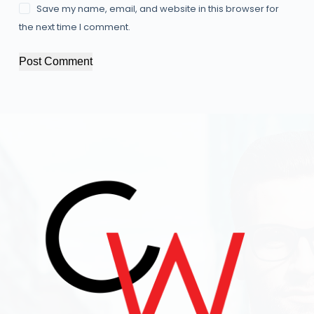
Save my name, email, and website in this browser for
the next time I comment.
Post Comment