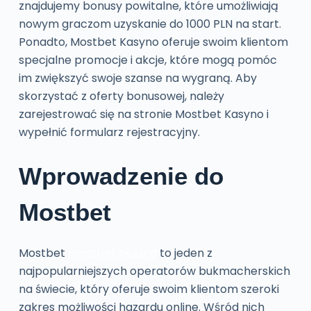
znajdujemy bonusy powitalne, które umożliwiają
nowym graczom uzyskanie do 1000 PLN na start.
Ponadto, Mostbet Kasyno oferuje swoim klientom
specjalne promocje i akcje, które mogą pomóc
im zwiększyć swoje szanse na wygraną. Aby
skorzystać z oferty bonusowej, należy
zarejestrować się na stronie Mostbet Kasyno i
wypełnić formularz rejestracyjny.
Wprowadzenie do
Mostbet
Mostbet
mostbet poland
to jeden z
najpopularniejszych operatorów bukmacherskich
na świecie, który oferuje swoim klientom szeroki
zakres możliwości hazardu online. Wśród nich