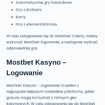
Automatyczne gry hazardowe
Gry z liczbami
Karty
Gry z elementami losu
W celu zalogowania się do Mostbet Casino, należy
wykonać Mostbet logowanie, a następnie wybrać
odpowiednią grę.
Mostbet Kasyno –
Logowanie
Mostbet Kasyno – Logowanie to jeden z
najpopularniejszych rozdziałów platformy, gdzie
gracze mogą korzystać z różnych gier
kasynowych. W celu zalogowania się do Mostbet