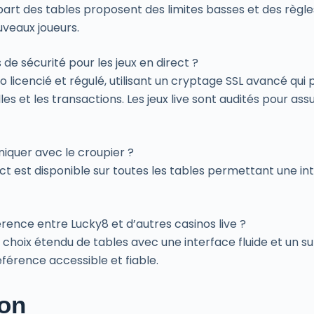
part des tables proposent des limites basses et des règle
uveaux joueurs.
 de sécurité pour les jeux en direct ?
 licencié et régulé, utilisant un cryptage SSL avancé qui p
s et les transactions. Les jeux live sont audités pour assu
quer avec le croupier ?
ect est disponible sur toutes les tables permettant une in
férence entre Lucky8 et d’autres casinos live ?
hoix étendu de tables avec une interface fluide et un su
éférence accessible et fiable.
on