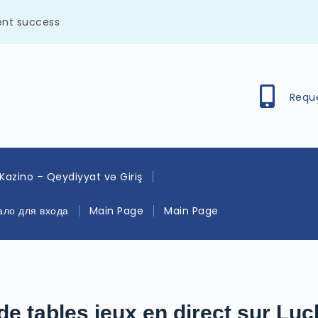
ent success
Reque
azino – Qeydiyyat və Giriş
ало для входа
Main Page
Main Page
de tables jeux en direct sur Lu