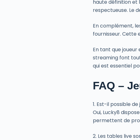
haute définition et
respectueuse. Le des
En complément, les 
fournisseur. Cette
En tant que joueur e
streaming font tout
qui est essentiel p
FAQ – Je
1. Est-il possible 
Oui, Lucky8 dispose
permettent de profi
2. Les tables live 