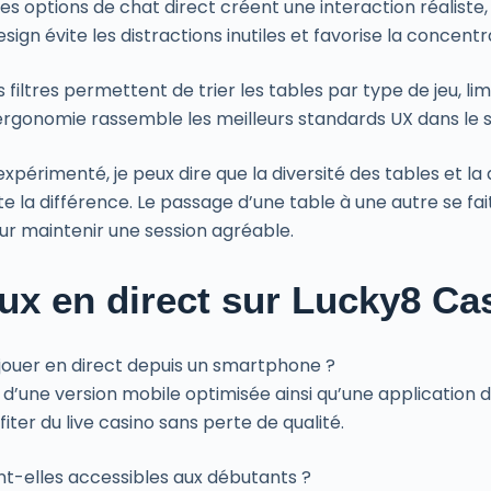
 les options de chat direct créent une interaction réaliste,
ign évite les distractions inutiles et favorise la concentra
filtres permettent de trier les tables par type de jeu, lim
 ergonomie rassemble les meilleurs standards UX dans le 
xpérimenté, je peux dire que la diversité des tables et la 
e la différence. Le passage d’une table à une autre se fai
our maintenir une session agréable.
ux en direct sur Lucky8 Ca
de jouer en direct depuis un smartphone ?
 d’une version mobile optimisée ainsi qu’une application d
ter du live casino sans perte de qualité.
sont-elles accessibles aux débutants ?