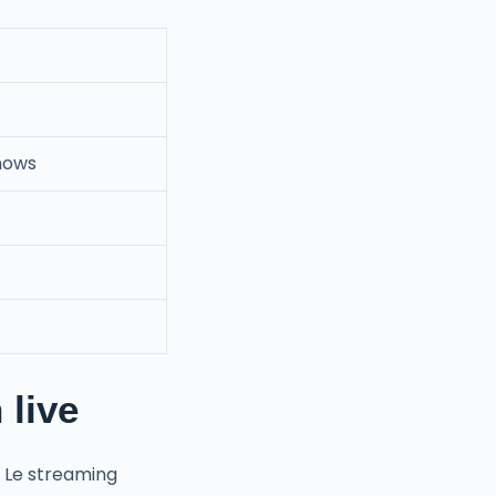
hows
 live
. Le streaming