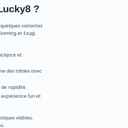
 Lucky8 ?
t quelques variantes
 Gaming et Ezugi,
lackjack et
ême des tables avec
de rapidité.
 expérience fun et
tiques visibles,
u.