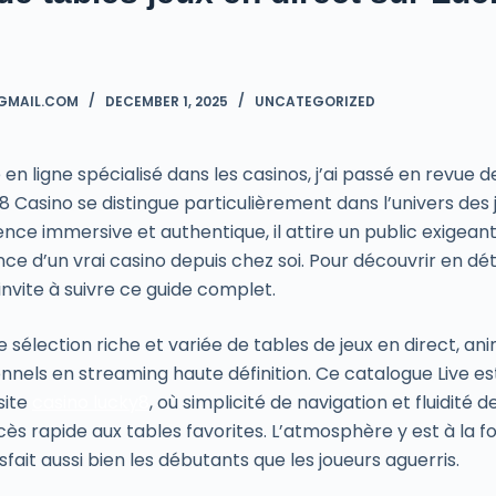
GMAIL.COM
DECEMBER 1, 2025
UNCATEGORIZED
 en ligne spécialisé dans les casinos, j’ai passé en revue
 Casino se distingue particulièrement dans l’univers des j
nce immersive et authentique, il attire un public exigea
ce d’un vrai casino depuis chez soi. Pour découvrir en déta
invite à suivre ce guide complet.
sélection riche et variée de tables de jeux en direct, an
nnels en streaming haute définition. Ce catalogue Live es
site
casino lucky8
, où simplicité de navigation et fluidité 
ès rapide aux tables favorites. L’atmosphère y est à la foi
isfait aussi bien les débutants que les joueurs aguerris.