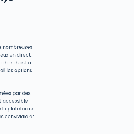
 de nombreuses
eux en direct.
nt cherchant à
il les options
imées par des
t accessible
de la plateforme
s conviviale et