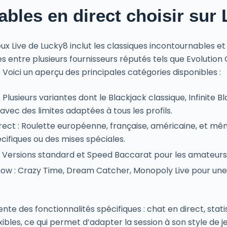
ables en direct choisir sur
jeux Live de Lucky8 inclut les classiques incontournables e
es entre plusieurs fournisseurs réputés tels que Evolution
Voici un aperçu des principales catégories disponibles :
: Plusieurs variantes dont le Blackjack classique, Infinite B
 avec des limites adaptées à tous les profils.
irect : Roulette européenne, française, américaine, et m
cifiques ou des mises spéciales.
 : Versions standard et Speed Baccarat pour les amateurs 
w : Crazy Time, Dream Catcher, Monopoly Live pour une
te des fonctionnalités spécifiques : chat en direct, statis
xibles, ce qui permet d’adapter la session à son style de je