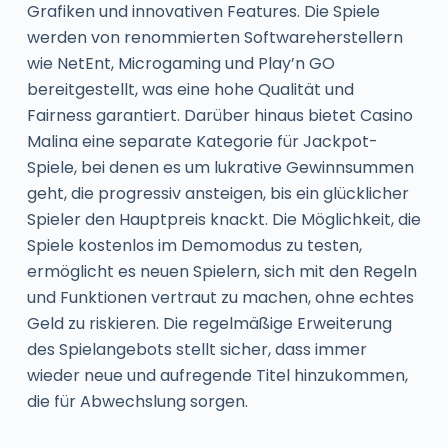
Grafiken und innovativen Features. Die Spiele
werden von renommierten Softwareherstellern
wie NetEnt, Microgaming und Play’n GO
bereitgestellt, was eine hohe Qualität und
Fairness garantiert. Darüber hinaus bietet Casino
Malina eine separate Kategorie für Jackpot-
Spiele, bei denen es um lukrative Gewinnsummen
geht, die progressiv ansteigen, bis ein glücklicher
Spieler den Hauptpreis knackt. Die Möglichkeit, die
Spiele kostenlos im Demomodus zu testen,
ermöglicht es neuen Spielern, sich mit den Regeln
und Funktionen vertraut zu machen, ohne echtes
Geld zu riskieren. Die regelmäßige Erweiterung
des Spielangebots stellt sicher, dass immer
wieder neue und aufregende Titel hinzukommen,
die für Abwechslung sorgen.