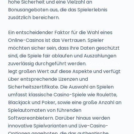
hohe Sicherheit und eine Vielzahl an
Bonusangeboten aus, die das Spielerlebnis
zusätzlich bereichern.
Ein entscheidender Faktor für die Wahl eines
Online-Casinos ist das Vertrauen. Spieler
möchten sicher sein, dass ihre Daten geschützt
sind, die Spiele fair ablaufen und Auszahlungen
zuverlässig durchgeführt werden.
Casino Malina
legt großen Wert auf diese Aspekte und verfügt
über entsprechende Lizenzen und
Sicherheitszertifikate. Die Auswahl an Spielen
umfasst klassische Casino-Spiele wie Roulette,
Blackjack und Poker, sowie eine große Anzahl an
Spielautomaten von führenden
Softwareanbietern. Darüber hinaus werden
innovative Spielvarianten und Live-Casino-
Optionen angeboten, die das authentische