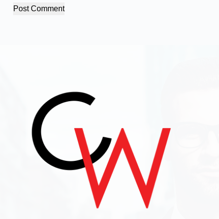
Post Comment