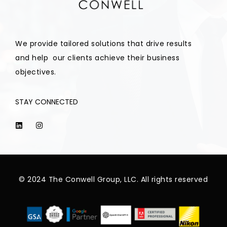
We provide tailored solutions that drive results
and help our clients achieve their business
objectives.
STAY CONNECTED
© 2024 The Conwell Group, LLC. All rights reserved