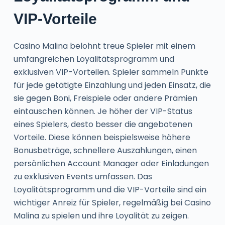
VIP-Vorteile
Casino Malina belohnt treue Spieler mit einem
umfangreichen Loyalitätsprogramm und
exklusiven VIP-Vorteilen. Spieler sammeln Punkte
für jede getätigte Einzahlung und jeden Einsatz, die
sie gegen Boni, Freispiele oder andere Prämien
eintauschen können. Je höher der VIP-Status
eines Spielers, desto besser die angebotenen
Vorteile. Diese können beispielsweise höhere
Bonusbeträge, schnellere Auszahlungen, einen
persönlichen Account Manager oder Einladungen
zu exklusiven Events umfassen. Das
Loyalitätsprogramm und die VIP-Vorteile sind ein
wichtiger Anreiz für Spieler, regelmäßig bei Casino
Malina zu spielen und ihre Loyalität zu zeigen.