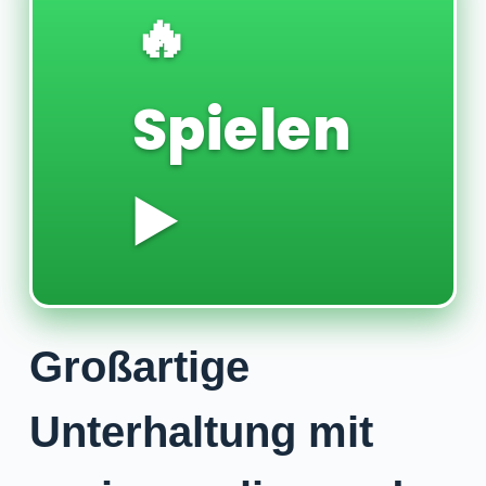
🔥
Spielen
▶️
Großartige
Unterhaltung mit