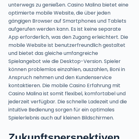
unterwegs zu genießen. Casino Malina bietet eine
optimierte mobile Website, die über jeden
gängigen Browser auf Smartphones und Tablets
aufgerufen werden kann. Es ist keine separate
App erforderlich, was den Zugang erleichtert. Die
mobile Website ist benutzerfreundlich gestaltet
und bietet das gleiche umfangreiche
Spielangebot wie die Desktop-Version. Spieler
können problemlos einzahlen, auszahlen, Boni in
Anspruch nehmen und den Kundenservice
kontaktieren. Die mobile Casino Erfahrung mit
Casino Malina ist somit flexibel, komfortabel und
jederzeit verfügbar. Die schnelle Ladezeit und die
intuitive Bedienung sorgen für ein optimales
Spielerlebnis auch auf kleinen Bildschirmen.
Zukunftsperspektiven