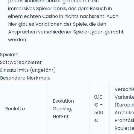
professionellen Dealer garantieren ein
immersives Spielerlebnis, das dem Besuch in
einem echten Casino in nichts nachsteht. Auch
hier gibt es Variationen der Spiele, die den
Ansprüchen verschiedener Spielertypen gerecht
werden.
Spielart
Softwareanbieter
Einsatzlimits (ungefähr)
Besondere Merkmale
Verschi
0,10
Variant
Evolution
€ –
(Europä
Roulette
Gaming,
500
Amerika
NetEnt
€
Französ
Roulett