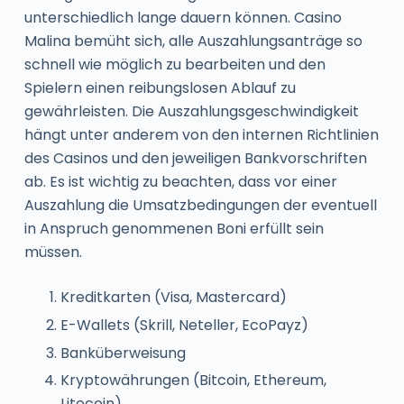
unterschiedlich lange dauern können. Casino
Malina bemüht sich, alle Auszahlungsanträge so
schnell wie möglich zu bearbeiten und den
Spielern einen reibungslosen Ablauf zu
gewährleisten. Die Auszahlungsgeschwindigkeit
hängt unter anderem von den internen Richtlinien
des Casinos und den jeweiligen Bankvorschriften
ab. Es ist wichtig zu beachten, dass vor einer
Auszahlung die Umsatzbedingungen der eventuell
in Anspruch genommenen Boni erfüllt sein
müssen.
Kreditkarten (Visa, Mastercard)
E-Wallets (Skrill, Neteller, EcoPayz)
Banküberweisung
Kryptowährungen (Bitcoin, Ethereum,
Litecoin)