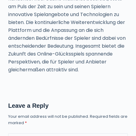
am Puls der Zeit zu sein und seinen Spielern
innovative Spielangebote und Technologien zu
bieten. Die kontinuierliche Weiterentwicklung der
Plattform und die Anpassung an die sich
ändernden Bedürfnisse der Spieler sind dabei von
entscheidender Bedeutung. Insgesamt bietet die
Zukunft des Online-Glücksspiels spannende
Perspektiven, die für Spieler und Anbieter
gleichermaßen attraktiv sind.
Leave a Reply
Your email address will not be published.
Required fields are
marked
*