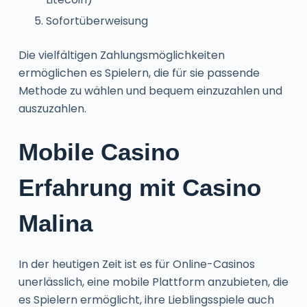
Sofortüberweisung
Die vielfältigen Zahlungsmöglichkeiten
ermöglichen es Spielern, die für sie passende
Methode zu wählen und bequem einzuzahlen und
auszuzahlen.
Mobile Casino
Erfahrung mit Casino
Malina
In der heutigen Zeit ist es für Online-Casinos
unerlässlich, eine mobile Plattform anzubieten, die
es Spielern ermöglicht, ihre Lieblingsspiele auch