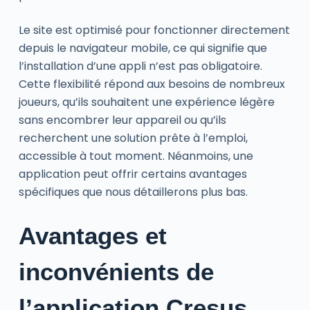
Le site est optimisé pour fonctionner directement
depuis le navigateur mobile, ce qui signifie que
l’installation d’une appli n’est pas obligatoire.
Cette flexibilité répond aux besoins de nombreux
joueurs, qu’ils souhaitent une expérience légère
sans encombrer leur appareil ou qu’ils
recherchent une solution prête à l’emploi,
accessible à tout moment. Néanmoins, une
application peut offrir certains avantages
spécifiques que nous détaillerons plus bas.
Avantages et
inconvénients de
l’application Cresus