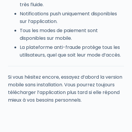
très fluide.
Notifications push uniquement disponibles
sur l’application.
Tous les modes de paiement sont
disponibles sur mobile.
La plateforme anti-fraude protège tous les
utilisateurs, quel que soit leur mode d’accès.
Si vous hésitez encore, essayez d’abord la version
mobile sans installation. Vous pourrez toujours
télécharger l’application plus tard si elle répond
mieux à vos besoins personnels.