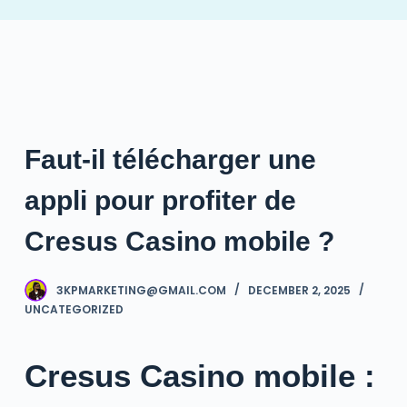
S
k
i
p
t
o
Faut-il télécharger une
c
o
appli pour profiter de
n
t
Cresus Casino mobile ?
e
n
3KPMARKETING@GMAIL.COM
DECEMBER 2, 2025
t
UNCATEGORIZED
Cresus Casino mobile :