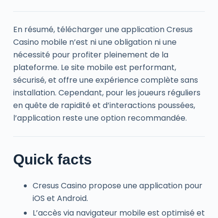
En résumé, télécharger une application Cresus
Casino mobile n’est ni une obligation ni une
nécessité pour profiter pleinement de la
plateforme. Le site mobile est performant,
sécurisé, et offre une expérience complète sans
installation. Cependant, pour les joueurs réguliers
en quête de rapidité et d’interactions poussées,
l’application reste une option recommandée.
Quick facts
Cresus Casino propose une application pour
iOS et Android.
L’accès via navigateur mobile est optimisé et