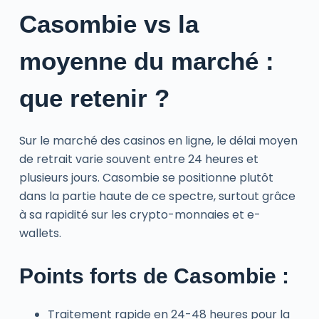
Casombie vs la
moyenne du marché :
que retenir ?
Sur le marché des casinos en ligne, le délai moyen
de retrait varie souvent entre 24 heures et
plusieurs jours. Casombie se positionne plutôt
dans la partie haute de ce spectre, surtout grâce
à sa rapidité sur les crypto-monnaies et e-
wallets.
Points forts de Casombie :
Traitement rapide en 24-48 heures pour la