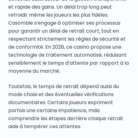
et rapide des gains. Un délai trop long peut
refroidir même les joueurs les plus fidèles.
Casombie s’engage à optimiser ses processus
pour garantir un délai de retrait court, tout en
respectant strictement les règles de sécurité et
de conformité. En 2026, ce casino propose une
technologie de traitement automatisé, réduisant
sensiblement le temps d’attente par rapport à la
moyenne du marché.
Toutefois, le temps de retrait dépend aussi du
mode choisi et des éventuelles vérifications
documentaires. Certains joueurs expriment
parfois une certaine impatience, mais
comprendre les étapes derrière chaque retrait
aide à tempérer ces attentes.