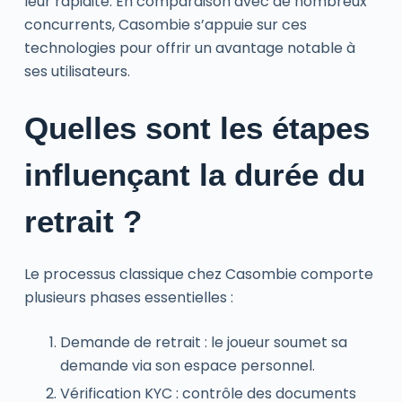
leur rapidité. En comparaison avec de nombreux
concurrents, Casombie s’appuie sur ces
technologies pour offrir un avantage notable à
ses utilisateurs.
Quelles sont les étapes
influençant la durée du
retrait ?
Le processus classique chez Casombie comporte
plusieurs phases essentielles :
Demande de retrait : le joueur soumet sa
demande via son espace personnel.
Vérification KYC : contrôle des documents