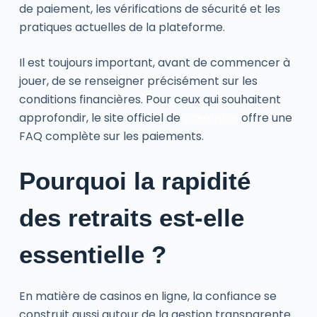
de paiement, les vérifications de sécurité et les
pratiques actuelles de la plateforme.
Il est toujours important, avant de commencer à
jouer, de se renseigner précisément sur les
conditions financières. Pour ceux qui souhaitent
approfondir, le site officiel de
casombie
offre une
FAQ complète sur les paiements.
Pourquoi la rapidité
des retraits est-elle
essentielle ?
En matière de casinos en ligne, la confiance se
construit aussi autour de la gestion transparente