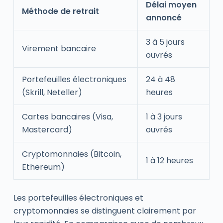
Délai moyen
Méthode de retrait
annoncé
3 à 5 jours
Virement bancaire
ouvrés
Portefeuilles électroniques
24 à 48
(Skrill, Neteller)
heures
Cartes bancaires (Visa,
1 à 3 jours
Mastercard)
ouvrés
Cryptomonnaies (Bitcoin,
1 à 12 heures
Ethereum)
Les portefeuilles électroniques et
cryptomonnaies se distinguent clairement par