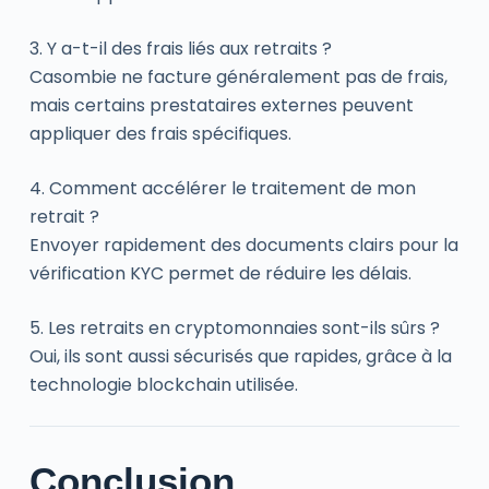
3. Y a-t-il des frais liés aux retraits ?
Casombie ne facture généralement pas de frais,
mais certains prestataires externes peuvent
appliquer des frais spécifiques.
4. Comment accélérer le traitement de mon
retrait ?
Envoyer rapidement des documents clairs pour la
vérification KYC permet de réduire les délais.
5. Les retraits en cryptomonnaies sont-ils sûrs ?
Oui, ils sont aussi sécurisés que rapides, grâce à la
technologie blockchain utilisée.
Conclusion