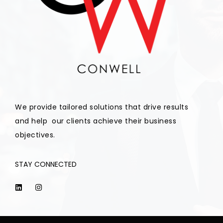
We provide tailored solutions that drive results
and help our clients achieve their business
objectives.
STAY CONNECTED