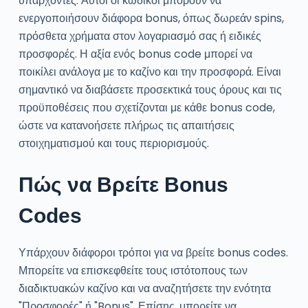
υπάρχοντες. Αυτοί οι κωδικοί μπορούν να
ενεργοποιήσουν διάφορα bonus, όπως δωρεάν spins,
πρόσθετα χρήματα στον λογαριασμό σας ή ειδικές
προσφορές. Η αξία ενός bonus code μπορεί να
ποικίλει ανάλογα με το καζίνο και την προσφορά. Είναι
σημαντικό να διαβάσετε προσεκτικά τους όρους και τις
προϋποθέσεις που σχετίζονται με κάθε bonus code,
ώστε να κατανοήσετε πλήρως τις απαιτήσεις
στοιχηματισμού και τους περιορισμούς.
Πώς να Βρείτε Bonus
Codes
Υπάρχουν διάφοροι τρόποι για να βρείτε bonus codes.
Μπορείτε να επισκεφθείτε τους ιστότοπους των
διαδικτυακών καζίνο και να αναζητήσετε την ενότητα
"Προσφορές" ή "Bonus". Επίσης, μπορείτε να