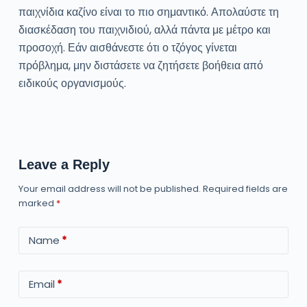
παιχνίδια καζίνο είναι το πιο σημαντικό. Απολαύστε τη
διασκέδαση του παιχνιδιού, αλλά πάντα με μέτρο και
προσοχή. Εάν αισθάνεστε ότι ο τζόγος γίνεται
πρόβλημα, μην διστάσετε να ζητήσετε βοήθεια από
ειδικούς οργανισμούς.
Leave a Reply
Your email address will not be published.
Required fields are
marked
*
Name
*
Email
*