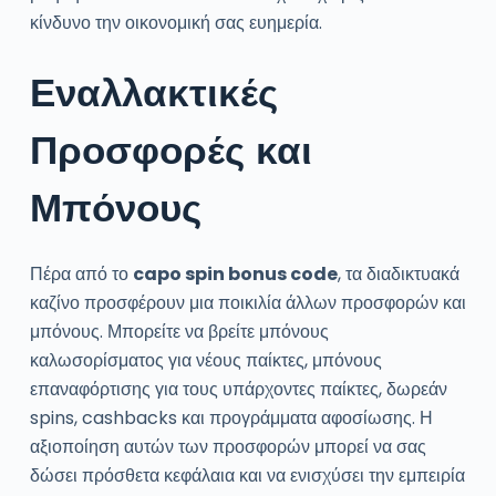
κίνδυνο την οικονομική σας ευημερία.
Εναλλακτικές
Προσφορές και
Μπόνους
Πέρα από το
capo spin bonus code
, τα διαδικτυακά
καζίνο προσφέρουν μια ποικιλία άλλων προσφορών και
μπόνους. Μπορείτε να βρείτε μπόνους
καλωσορίσματος για νέους παίκτες, μπόνους
επαναφόρτισης για τους υπάρχοντες παίκτες, δωρεάν
spins, cashbacks και προγράμματα αφοσίωσης. Η
αξιοποίηση αυτών των προσφορών μπορεί να σας
δώσει πρόσθετα κεφάλαια και να ενισχύσει την εμπειρία