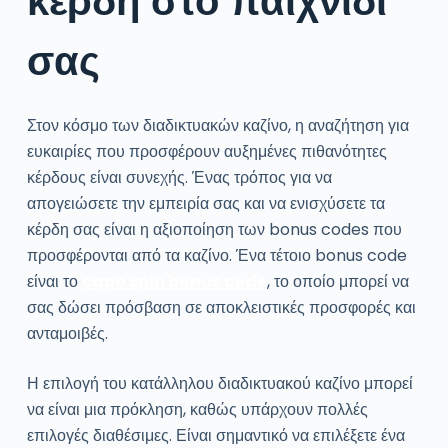
κέρδη στο παιχνίδι
σας
Στον κόσμο των διαδικτυακών καζίνο, η αναζήτηση για
ευκαιρίες που προσφέρουν αυξημένες πιθανότητες
κέρδους είναι συνεχής. Ένας τρόπος για να
απογειώσετε την εμπειρία σας και να ενισχύσετε τα
κέρδη σας είναι η αξιοποίηση των bonus codes που
προσφέρονται από τα καζίνο. Ένα τέτοιο bonus code
είναι το
capo spin bonus code
, το οποίο μπορεί να
σας δώσει πρόσβαση σε αποκλειστικές προσφορές και
ανταμοιβές.
Η επιλογή του κατάλληλου διαδικτυακού καζίνο μπορεί
να είναι μια πρόκληση, καθώς υπάρχουν πολλές
επιλογές διαθέσιμες. Είναι σημαντικό να επιλέξετε ένα