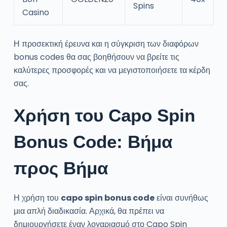
Spins
Casino
Η προσεκτική έρευνα και η σύγκριση των διαφόρων
bonus codes θα σας βοηθήσουν να βρείτε τις
καλύτερες προσφορές και να μεγιστοποιήσετε τα κέρδη
σας.
Χρήση του Capo Spin
Bonus Code: Βήμα
προς Βήμα
Η χρήση του
capo spin bonus code
είναι συνήθως
μια απλή διαδικασία. Αρχικά, θα πρέπει να
δημιουργήσετε έναν λογαριασμό στο Capo Spin