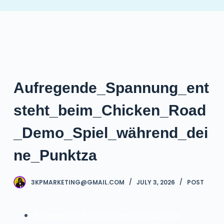
S
k
i
p
t
o
Aufregende_Spannung_ent
c
o
steht_beim_Chicken_Road
n
t
_Demo_Spiel_während_dei
e
ne_Punktza
n
t
3KPMARKETING@GMAIL.COM
JULY 3, 2026
POST
Aufregende Spannung entsteht beim