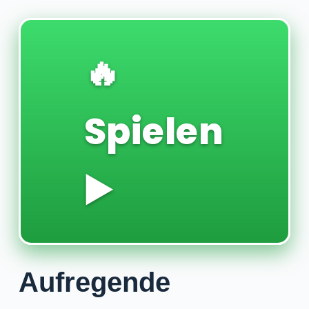
🔥
Spielen
▶️
Aufregende