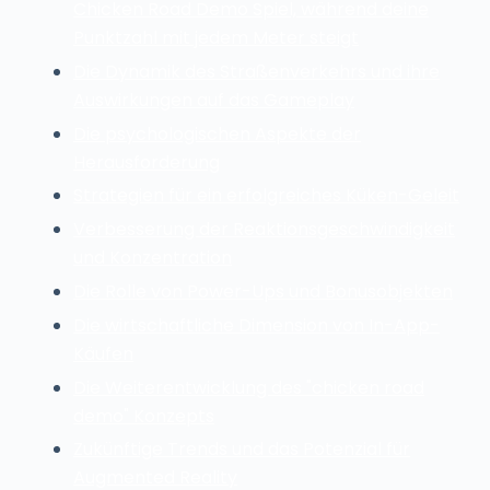
Chicken Road Demo Spiel, während deine
Punktzahl mit jedem Meter steigt
Die Dynamik des Straßenverkehrs und ihre
Auswirkungen auf das Gameplay
Die psychologischen Aspekte der
Herausforderung
Strategien für ein erfolgreiches Küken-Geleit
Verbesserung der Reaktionsgeschwindigkeit
und Konzentration
Die Rolle von Power-Ups und Bonusobjekten
Die wirtschaftliche Dimension von In-App-
Käufen
Die Weiterentwicklung des "chicken road
demo" Konzepts
Zukünftige Trends und das Potenzial für
Augmented Reality