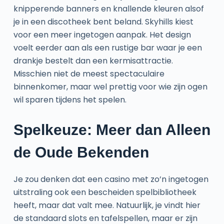
knipperende banners en knallende kleuren alsof
je in een discotheek bent beland. Skyhills kiest
voor een meer ingetogen aanpak. Het design
voelt eerder aan als een rustige bar waar je een
drankje bestelt dan een kermisattractie.
Misschien niet de meest spectaculaire
binnenkomer, maar wel prettig voor wie zijn ogen
wil sparen tijdens het spelen.
Spelkeuze: Meer dan Alleen
de Oude Bekenden
Je zou denken dat een casino met zo’n ingetogen
uitstraling ook een bescheiden spelbibliotheek
heeft, maar dat valt mee. Natuurlijk, je vindt hier
de standaard slots en tafelspellen, maar er zijn