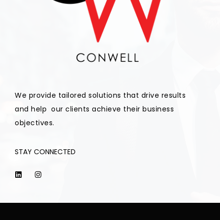
We provide tailored solutions that drive results
and help our clients achieve their business
objectives.
STAY CONNECTED