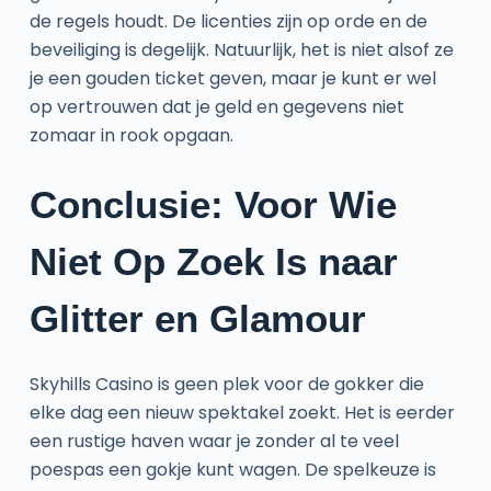
de regels houdt. De licenties zijn op orde en de
beveiliging is degelijk. Natuurlijk, het is niet alsof ze
je een gouden ticket geven, maar je kunt er wel
op vertrouwen dat je geld en gegevens niet
zomaar in rook opgaan.
Conclusie: Voor Wie
Niet Op Zoek Is naar
Glitter en Glamour
Skyhills Casino is geen plek voor de gokker die
elke dag een nieuw spektakel zoekt. Het is eerder
een rustige haven waar je zonder al te veel
poespas een gokje kunt wagen. De spelkeuze is