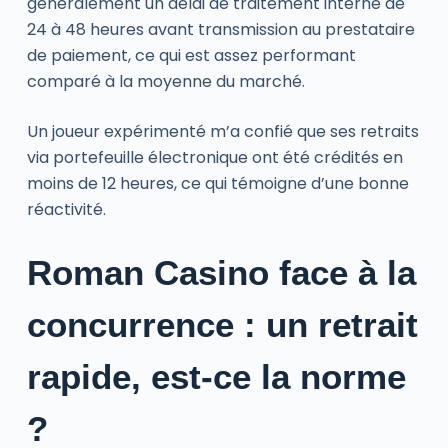
généralement un délai de traitement interne de
24 à 48 heures avant transmission au prestataire
de paiement, ce qui est assez performant
comparé à la moyenne du marché.
Un joueur expérimenté m’a confié que ses retraits
via portefeuille électronique ont été crédités en
moins de 12 heures, ce qui témoigne d’une bonne
réactivité.
Roman Casino face à la
concurrence : un retrait
rapide, est-ce la norme
?