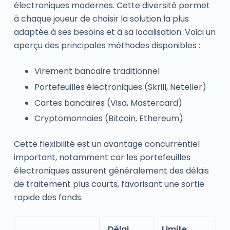
électroniques modernes. Cette diversité permet
à chaque joueur de choisir la solution la plus
adaptée à ses besoins et à sa localisation. Voici un
aperçu des principales méthodes disponibles :
Virement bancaire traditionnel
Portefeuilles électroniques (Skrill, Neteller)
Cartes bancaires (Visa, Mastercard)
Cryptomonnaies (Bitcoin, Ethereum)
Cette flexibilité est un avantage concurrentiel
important, notamment car les portefeuilles
électroniques assurent généralement des délais
de traitement plus courts, favorisant une sortie
rapide des fonds.
Délai
Limite