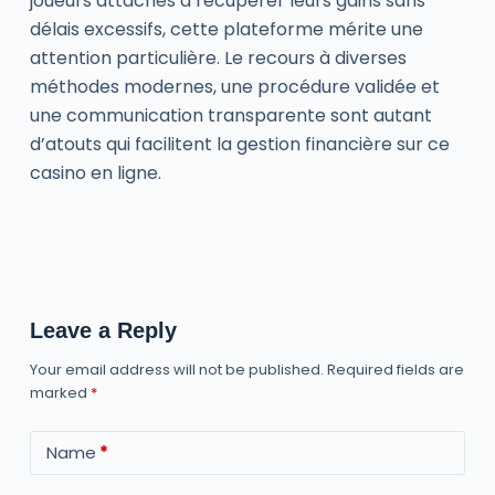
joueurs attachés à récupérer leurs gains sans
délais excessifs, cette plateforme mérite une
attention particulière. Le recours à diverses
méthodes modernes, une procédure validée et
une communication transparente sont autant
d’atouts qui facilitent la gestion financière sur ce
casino en ligne.
Leave a Reply
Your email address will not be published.
Required fields are
marked
*
Name
*