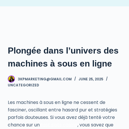
S
k
i
p
t
o
Plongée dans l’univers des
c
o
machines à sous en ligne
n
t
3KPMARKETING@GMAIL.COM
JUNE 25, 2025
e
UNCATEGORIZED
n
t
Les machines à sous en ligne ne cessent de
fasciner, oscillant entre hasard pur et stratégies
parfois douteuses. Si vous avez déjà tenté votre
chance sur un
fast slots casino
, vous savez que