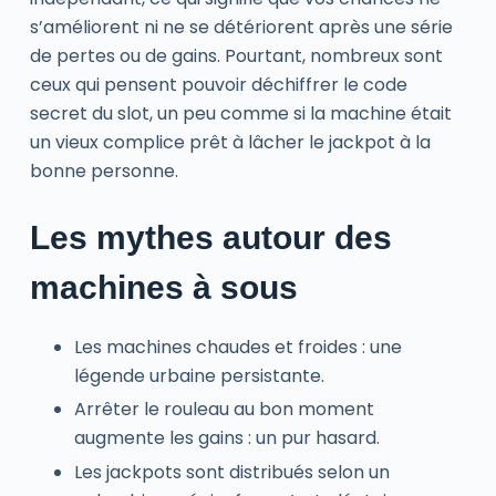
s’améliorent ni ne se détériorent après une série
de pertes ou de gains. Pourtant, nombreux sont
ceux qui pensent pouvoir déchiffrer le code
secret du slot, un peu comme si la machine était
un vieux complice prêt à lâcher le jackpot à la
bonne personne.
Les mythes autour des
machines à sous
Les machines chaudes et froides : une
légende urbaine persistante.
Arrêter le rouleau au bon moment
augmente les gains : un pur hasard.
Les jackpots sont distribués selon un