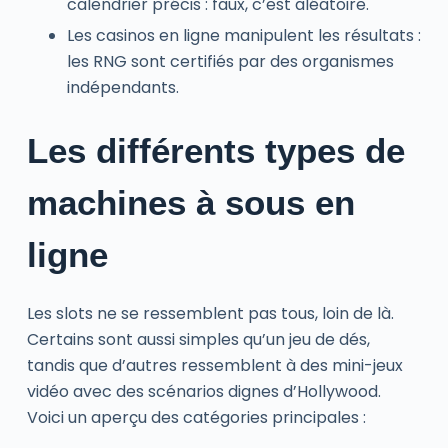
calendrier précis : faux, c’est aléatoire.
Les casinos en ligne manipulent les résultats :
les RNG sont certifiés par des organismes
indépendants.
Les différents types de
machines à sous en
ligne
Les slots ne se ressemblent pas tous, loin de là.
Certains sont aussi simples qu’un jeu de dés,
tandis que d’autres ressemblent à des mini-jeux
vidéo avec des scénarios dignes d’Hollywood.
Voici un aperçu des catégories principales :