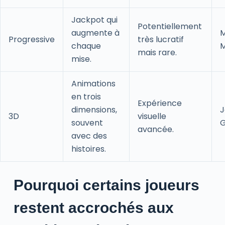
Jackpot qui
Potentiellement
augmente à
Progressive
très lucratif
chaque
M
mais rare.
mise.
Animations
en trois
Expérience
dimensions,
J
3D
visuelle
souvent
G
avancée.
avec des
histoires.
Pourquoi certains joueurs
restent accrochés aux