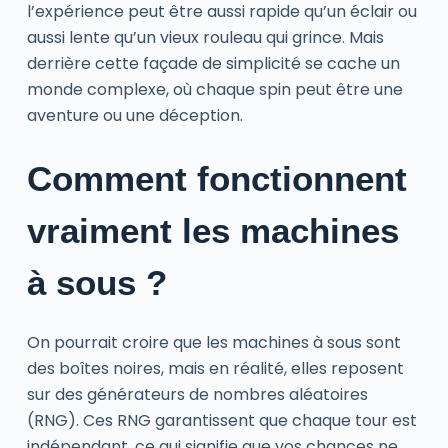
l’expérience peut être aussi rapide qu’un éclair ou
aussi lente qu’un vieux rouleau qui grince. Mais
derrière cette façade de simplicité se cache un
monde complexe, où chaque spin peut être une
aventure ou une déception.
Comment fonctionnent
vraiment les machines
à sous ?
On pourrait croire que les machines à sous sont
des boîtes noires, mais en réalité, elles reposent
sur des générateurs de nombres aléatoires
(RNG). Ces RNG garantissent que chaque tour est
indépendant, ce qui signifie que vos chances ne