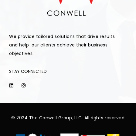
We provide tailored solutions that drive results
and help our clients achieve their business
objectives.
STAY CONNECTED
© 2024 The Conwell Group, LLC. All rights reserved