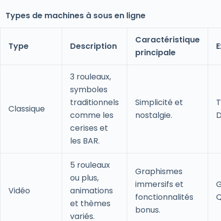
Types de machines à sous en ligne
Caractéristique
Type
Description
E
principale
3 rouleaux,
symboles
traditionnels
Simplicité et
T
Classique
comme les
nostalgie.
cerises et
les BAR.
5 rouleaux
Graphismes
ou plus,
immersifs et
G
Vidéo
animations
fonctionnalités
Q
et thèmes
bonus.
variés.