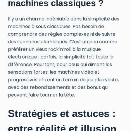
machines classiques ?
Il y a un charme indéniable dans la simplicité des
machines à sous classiques. Pas besoin de
comprendre des règles complexes ni de suivre
des scénarios alambiqués. C’est un peu comme
préférer un vieux rock’n’roll à la musique
électronique : parfois, la simplicité fait toute la
différence. Pourtant, pour ceux qui aiment les
sensations fortes, les machines vidéo et
progressives offrent un terrain de jeu plus vaste,
avec des rebondissements et des bonus qui
peuvent faire tourner la tête.
Stratégies et astuces :
entre réalité et illusion