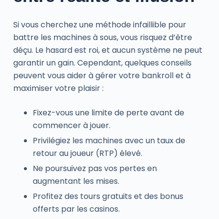
Si vous cherchez une méthode infaillible pour
battre les machines à sous, vous risquez d’être
déçu. Le hasard est roi, et aucun système ne peut
garantir un gain. Cependant, quelques conseils
peuvent vous aider à gérer votre bankroll et à
maximiser votre plaisir :
Fixez-vous une limite de perte avant de
commencer à jouer.
Privilégiez les machines avec un taux de
retour au joueur (RTP) élevé.
Ne poursuivez pas vos pertes en
augmentant les mises.
Profitez des tours gratuits et des bonus
offerts par les casinos.