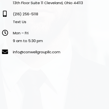
13th Floor Suite 11 Cleveland, Ohio 44113
(216) 256-5118
Text Us
Mon – Fri
9 am to 5:30 pm
info@conwellgroupllc.com