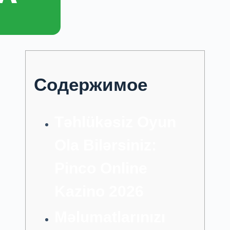
Содержимое
Təhlükəsiz Oyun
Ola Bilərsiniz:
Pinco Online
Kazino 2026
Məlumatlarınızı