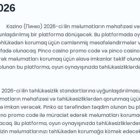
026
az
Kazino (Пинко) 2026-ci ilin məlumatların məhafızəsi və 
unlaşdırılmış bir platforma dönüşəcək. Bu platformada 
təhlükədən korumaq üçün cəmlənmiş məsafələndirmələr v
tifadə olunacaq. Pinco casino promo code və pinco casino
ək məlumatları korumaq üçün əlavə imkanlar təklif oluna
olunan bu platforma, oyun oynayışınızda təhlükəsizliklə
 2026-ci ilin təhlükəsizlik standartlarına uyğunlaşdırılması
matların məhafızəsi və təhlükəsizliklərdən qorunmaq üçü
 imkan verəcək. Pinko az tərəfindən təqdim olunan bu p
ino promo code ilə müraciət edərək məlumatları koruma
unacaq. Bu platforma, oyun oynayışınızda təhlükəsizliklər
sizin məlumatlarınızı təhlükədən korumağa kömək edəcək