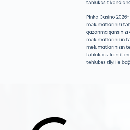
təhlükəsiz kəndlənd
Pinko Casino 2026-d
məlumatlarınızı tə
qazanma şansınızı a
məlumatlarınızın təh
məlumatlarınızın tə
təhlükəsiz kəndlənd
təhlükəsizliyi ilə ba