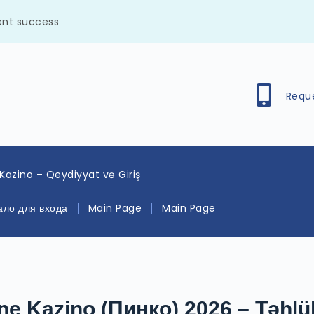
ent success
Reque
azino – Qeydiyyat və Giriş
ало для входа
Main Page
Main Page
ne Kazino (Пинко) 2026 – Təhlük