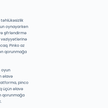
təhlükəsizlik
oyun oynayarken
ə şifrləndirmə
 vəziyyətlərinə
caq. Pinko az
rdən qorunmağa
, oyun
n əlavə
latforma, pinco
q üçün əlavə
dən qorunmağa
.