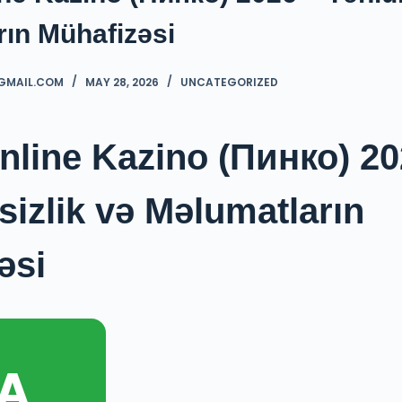
ın Mühafizəsi
GMAIL.COM
MAY 28, 2026
UNCATEGORIZED
nline Kazino (Пинко) 20
sizlik və Məlumatların
əsi
NA