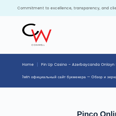
S
Commitment to excellence, transparency, and cli
k
i
p
t
o
c
o
n
Home
Pin Up Casino – Azərbaycanda Onlayn K
t
e
1win официальный сайт букмекера — Обзор и зерк
n
t
Pinco Onli