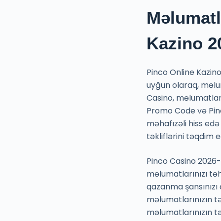
Məlumatla
Kazino 2
Pinco Online Kazino
uyğun olaraq, məlu
Casino, məlumatları
Promo Code və Pinc
məhafızəli hiss edə 
təkliflərini təqdim e
Pinco Casino 2026-d
məlumatlarınızı tə
qazanma şansınızı a
məlumatlarınızın təh
məlumatlarınızın tə