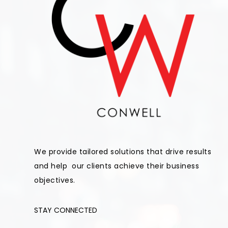
We provide tailored solutions that drive results
and help our clients achieve their business
objectives.
STAY CONNECTED