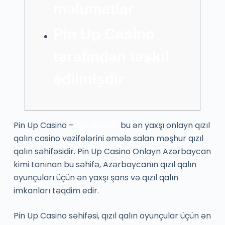
məlumatlar
Pin Up Casino
tərəfindən təşkil
edilmişdir
Pin Up Casino –
pin up indir
bu ən yaxşı onlayn qızıl
qalın casino vəzifələrini əmələ salan məşhur qızıl
qalın səhifəsidir. Pin Up Casino Onlayn Azərbaycan
kimi tanınan bu səhifə, Azərbaycanın qızıl qalın
oyunçuları üçün ən yaxşı şans və qızıl qalın
imkanları təqdim edir.
Pin Up Casino səhifəsi, qızıl qalın oyunçular üçün ən