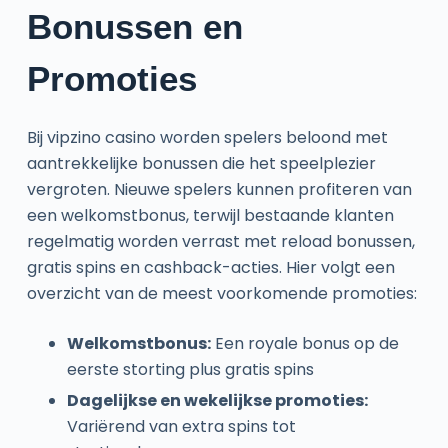
Bonussen en
Promoties
Bij vipzino casino worden spelers beloond met
aantrekkelijke bonussen die het speelplezier
vergroten. Nieuwe spelers kunnen profiteren van
een welkomstbonus, terwijl bestaande klanten
regelmatig worden verrast met reload bonussen,
gratis spins en cashback-acties. Hier volgt een
overzicht van de meest voorkomende promoties:
Welkomstbonus:
Een royale bonus op de
eerste storting plus gratis spins
Dagelijkse en wekelijkse promoties:
Variërend van extra spins tot