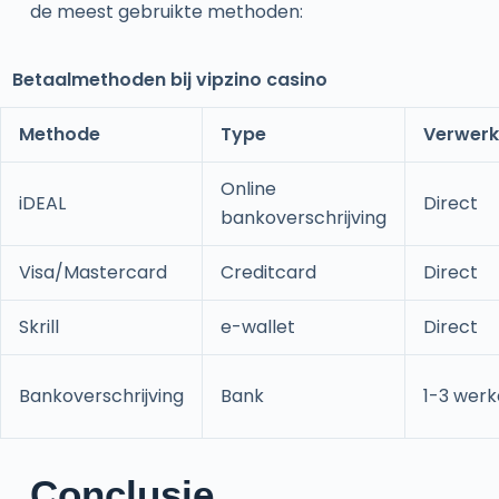
de meest gebruikte methoden:
Betaalmethoden bij vipzino casino
Methode
Type
Verwerk
Online
iDEAL
Direct
bankoverschrijving
Visa/Mastercard
Creditcard
Direct
Skrill
e-wallet
Direct
Bankoverschrijving
Bank
1-3 wer
Conclusie