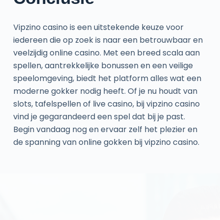
Vipzino casino is een uitstekende keuze voor
iedereen die op zoek is naar een betrouwbaar en
veelzijdig online casino. Met een breed scala aan
spellen, aantrekkelijke bonussen en een veilige
speelomgeving, biedt het platform alles wat een
moderne gokker nodig heeft. Of je nu houdt van
slots, tafelspellen of live casino, bij vipzino casino
vind je gegarandeerd een spel dat bij je past.
Begin vandaag nog en ervaar zelf het plezier en
de spanning van online gokken bij vipzino casino.