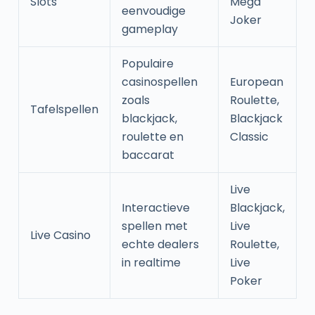
Slots
Mega
eenvoudige
Joker
gameplay
Populaire
casinospellen
European
zoals
Roulette,
Tafelspellen
blackjack,
Blackjack
roulette en
Classic
baccarat
Live
Interactieve
Blackjack,
spellen met
Live
Live Casino
echte dealers
Roulette,
in realtime
Live
Poker