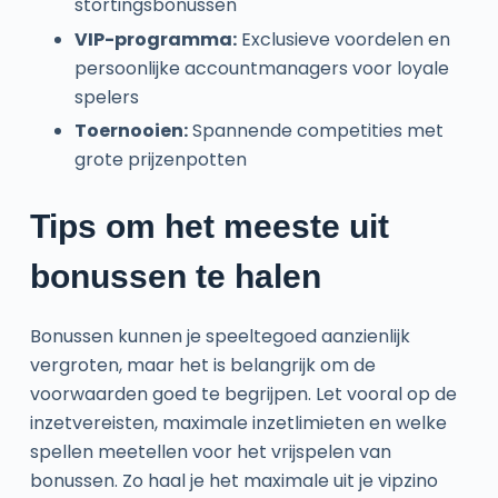
stortingsbonussen
VIP-programma:
Exclusieve voordelen en
persoonlijke accountmanagers voor loyale
spelers
Toernooien:
Spannende competities met
grote prijzenpotten
Tips om het meeste uit
bonussen te halen
Bonussen kunnen je speeltegoed aanzienlijk
vergroten, maar het is belangrijk om de
voorwaarden goed te begrijpen. Let vooral op de
inzetvereisten, maximale inzetlimieten en welke
spellen meetellen voor het vrijspelen van
bonussen. Zo haal je het maximale uit je vipzino