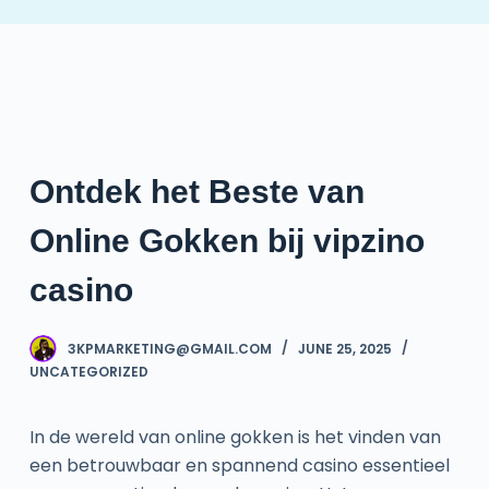
S
k
i
p
t
o
Ontdek het Beste van
c
o
Online Gokken bij vipzino
n
t
casino
e
n
3KPMARKETING@GMAIL.COM
JUNE 25, 2025
t
UNCATEGORIZED
In de wereld van online gokken is het vinden van
een betrouwbaar en spannend casino essentieel