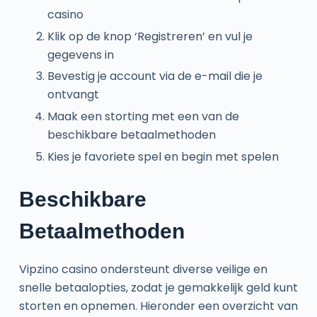
casino
Klik op de knop ‘Registreren’ en vul je
gegevens in
Bevestig je account via de e-mail die je
ontvangt
Maak een storting met een van de
beschikbare betaalmethoden
Kies je favoriete spel en begin met spelen
Beschikbare
Betaalmethoden
Vipzino casino ondersteunt diverse veilige en
snelle betaalopties, zodat je gemakkelijk geld kunt
storten en opnemen. Hieronder een overzicht van