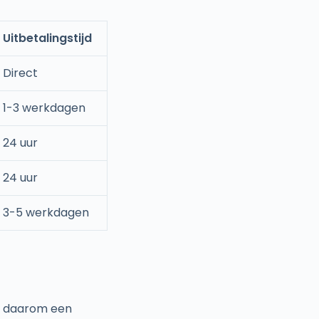
Uitbetalingstijd
Direct
1-3 werkdagen
24 uur
24 uur
3-5 werkdagen
dt daarom een