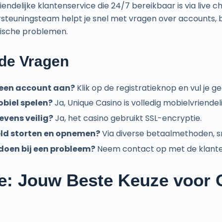
iendelijke klantenservice die 24/7 bereikbaar is via live c
rsteuningsteam helpt je snel met vragen over accounts, 
ische problemen.
lde Vragen
 een account aan?
Klik op de registratieknop en vul je ge
obiel spelen?
Ja, Unique Casino is volledig mobielvriendeli
evens veilig?
Ja, het casino gebruikt SSL-encryptie.
eld storten en opnemen?
Via diverse betaalmethoden, sne
doen bij een probleem?
Neem contact op met de klante
e: Jouw Beste Keuze voor 