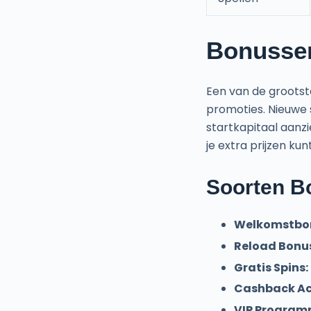
Bonussen
Een van de grootste
promoties. Nieuwe
startkapitaal aanzi
je extra prijzen kun
Soorten B
Welkomstbo
Reload Bonu
Gratis Spins:
Cashback Ac
VIP Program