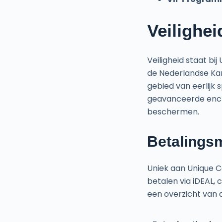
Veilighe
Veiligheid staat bi
de Nederlandse Kan
gebied van eerlijk
geavanceerde encry
beschermen.
Betalings
Uniek aan Unique Ca
betalen via iDEAL, c
een overzicht van 