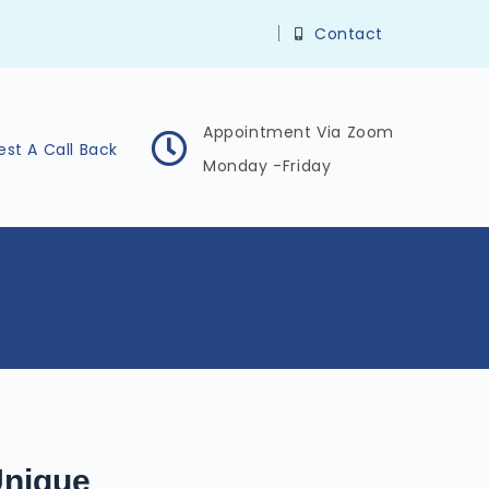
Contact
Appointment Via Zoom
st A Call Back
Monday -Friday
Unique