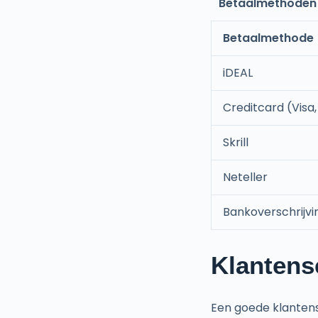
Betaalmethoden 
Betaalmethode
iDEAL
Creditcard (Visa
Skrill
Neteller
Bankoverschrijvi
Klantens
Een goede klantens