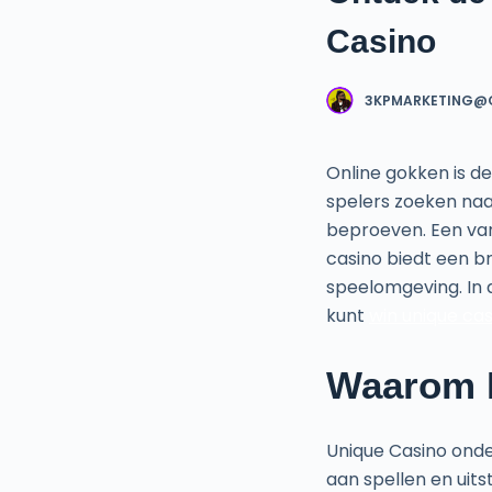
Casino
3KPMARKETING@
Online gokken is d
spelers zoeken na
beproeven. Een van
casino biedt een br
speelomgeving. In d
kunt
win unique cas
Waarom K
Unique Casino onder
aan spellen en uits