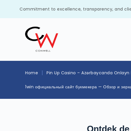
S
Commitment to excellence, transparency, and cli
k
i
p
t
o
c
o
n
Home
Pin Up Casino – Azərbaycanda Onlayn K
t
e
1win официальный сайт букмекера — Обзор и зерк
n
t
Ontdek de