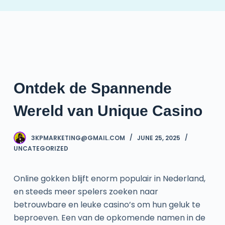
S
k
i
p
t
o
Ontdek de Spannende
c
o
Wereld van Unique Casino
n
t
3KPMARKETING@GMAIL.COM
JUNE 25, 2025
e
UNCATEGORIZED
n
t
Online gokken blijft enorm populair in Nederland,
en steeds meer spelers zoeken naar
betrouwbare en leuke casino’s om hun geluk te
beproeven. Een van de opkomende namen in de