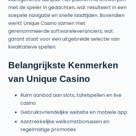
met de speler in gedachten, wat resulteert in een
soepele navigatie en snelle laadtijden. Bovendien
werkt Unique Casino samen met
gerenommeerde softwareleveranciers, wat
garant staat voor een uitgebreide selectie van
kwalitatieve spellen.
Belangrijkste Kenmerken
van Unique Casino
Ruim aanbod aan slots, tafelspellen en live
casino
Gebruiksvriendelijke website en mobiele app
Aantrekkelijke welkomstbonussen en
regelmatige promoties