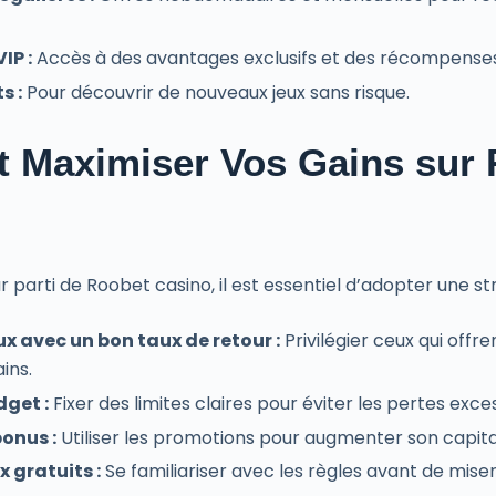
IP :
Accès à des avantages exclusifs et des récompenses
s :
Pour découvrir de nouveaux jeux sans risque.
Maximiser Vos Gains sur 
ur parti de Roobet casino, il est essentiel d’adopter une str
eux avec un bon taux de retour :
Privilégier ceux qui offre
ins.
dget :
Fixer des limites claires pour éviter les pertes exce
bonus :
Utiliser les promotions pour augmenter son capital
x gratuits :
Se familiariser avec les règles avant de miser 