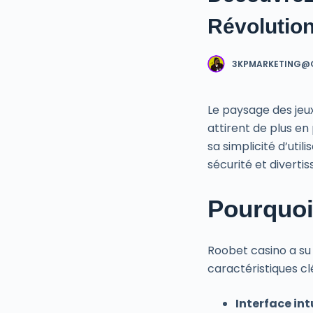
Révolution
3KPMARKETING@
Le paysage des jeu
attirent de plus en
sa simplicité d’uti
sécurité et divert
Pourquoi
Roobet casino a su
caractéristiques cl
Interface intu