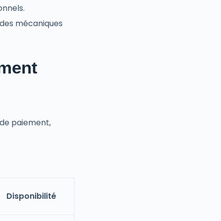
onnels.
 des mécaniques
ement
 de paiement,
Disponibilité