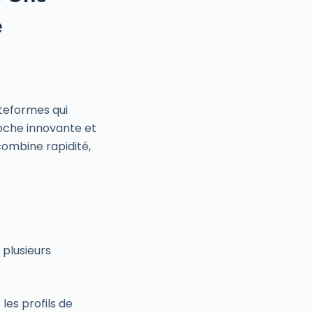
e
teformes qui
oche innovante et
combine rapidité,
plusieurs
les profils de