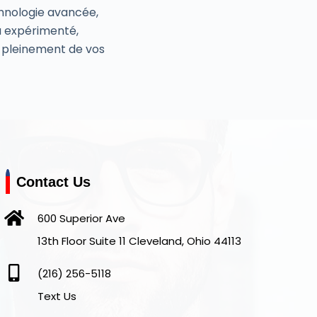
hnologie avancée,
ou expérimenté,
r pleinement de vos
Contact Us
600 Superior Ave
13th Floor Suite 11 Cleveland, Ohio 44113
(216) 256-5118
Text Us