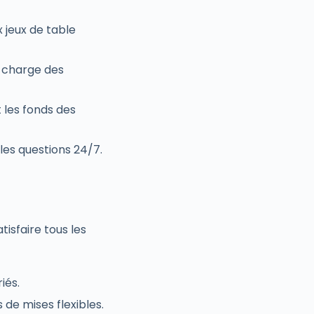
 jeux de table
n charge des
 les fonds des
les questions 24/7.
sfaire tous les
iés.
de mises flexibles.