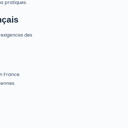
s pratiques.
nçais
 exigences des
n France.
éennes.