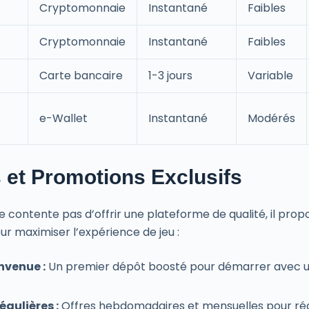
Cryptomonnaie
Instantané
Faibles
Cryptomonnaie
Instantané
Faibles
Carte bancaire
1-3 jours
Variable
e-Wallet
Instantané
Modérés
 et Promotions Exclusifs
e contente pas d’offrir une plateforme de qualité, il pr
ur maximiser l’expérience de jeu :
nvenue :
Un premier dépôt boosté pour démarrer avec un
gulières :
Offres hebdomadaires et mensuelles pour r