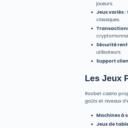
joueurs.
Jeux variés :
U
classiques.
Transactions
cryptomonnai
Sécurité renf
utilisateurs.
Support client
Les Jeux 
Roobet casino prop
goûts et niveaux d’
Machines à s
Jeux de table