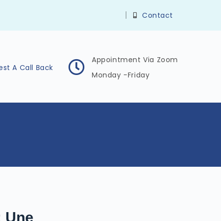
Contact
Appointment Via Zoom
st A Call Back
Monday -Friday
: Une