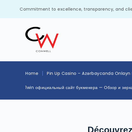
S
Commitment to excellence, transparency, and cli
k
i
p
t
o
c
o
n
Home
Pin Up Casino – Azərbaycanda Onlayn K
t
e
1win официальный сайт букмекера — Обзор и зерк
n
t
Découvrez