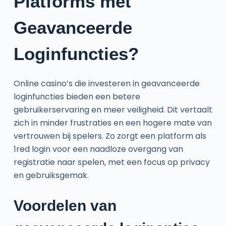
Platforms met
Geavanceerde
Loginfuncties?
Online casino’s die investeren in geavanceerde
loginfuncties bieden een betere
gebruikerservaring en meer veiligheid. Dit vertaalt
zich in minder frustraties en een hogere mate van
vertrouwen bij spelers. Zo zorgt een platform als
1red login voor een naadloze overgang van
registratie naar spelen, met een focus op privacy
en gebruiksgemak.
Voordelen van