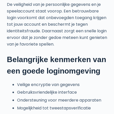
De veiligheid van je persoonlijke gegevens en je
speelaccount staat voorop. Een betrouwbare
login voorkomt dat onbevoegden toegang krijgen
tot jouw account en beschermt je tegen
identiteitsfraude. Daarnaast zorgt een snelle login
ervoor dat je zonder gedoe meteen kunt genieten
van je favoriete spellen.
Belangrijke kenmerken van
een goede loginomgeving
Veilige encryptie van gegevens
Gebruiksvriendelijke interface
Ondersteuning voor meerdere apparaten
Mogelijkheid tot tweestapsverificatie