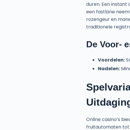
duren. Een instant 
een fastlane neemt
rozengeur en manesc
traditionele regist
De Voor- e
Voordelen:
Sn
Nadelen:
Mind
Spelvari
Uitdagin
Online casino’s bie
fruitautomaten tot 