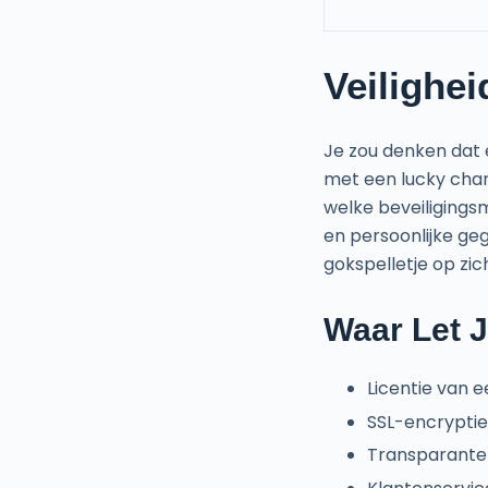
Veilighe
Je zou denken dat el
met een lucky char
welke beveiligingsm
en persoonlijke ge
gokspelletje op zic
Waar Let J
Licentie van 
SSL-encrypti
Transparante 