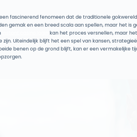
n een fascinerend fenomeen dat de traditionele gokwereld f
eden gemak en een breed scala aan spellen, maar het is 
n
instant casino login
kan het proces versnellen, maar het i
 zijn. Uiteindelijk blijft het een spel van kansen, strategi
beide benen op de grond blijft, kan er een vermakelijke ti
kopzorgen.