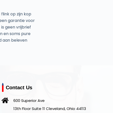
link op zijn kop
geen garantie voor
s geen vrijbrief
eën en soms pure
jd aan beleven
Contact Us
600 Superior Ave
13th Floor Suite 11 Cleveland, Ohio 44113