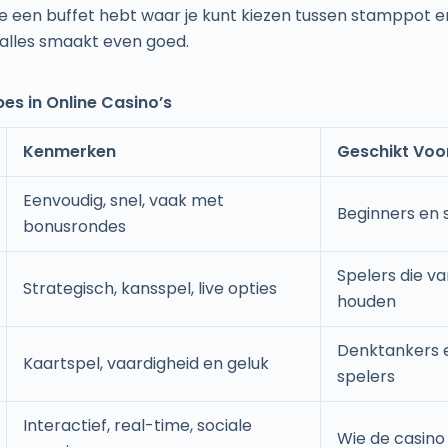
 je een buffet hebt waar je kunt kiezen tussen stamppot en
 alles smaakt even goed.
es in Online Casino’s
Kenmerken
Geschikt Voo
Eenvoudig, snel, vaak met
Beginners en s
bonusrondes
Spelers die v
Strategisch, kansspel, live opties
houden
Denktankers 
Kaartspel, vaardigheid en geluk
spelers
Interactief, real-time, sociale
Wie de casino