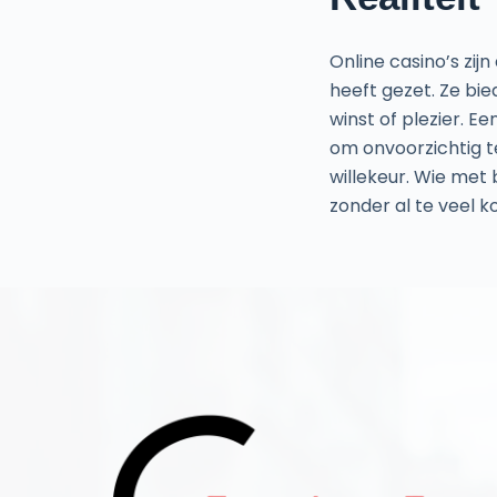
Online casino’s zij
heeft gezet. Ze bi
winst of plezier. Ee
om onvoorzichtig te
willekeur. Wie met 
zonder al te veel 