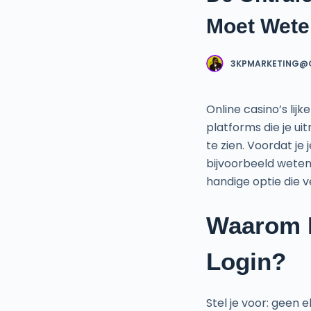
Moet Wete
3KPMARKETING@
Online casino’s lij
platforms die je ui
te zien. Voordat je 
bijvoorbeeld weten
handige optie die v
Waarom K
Login?
Stel je voor: geen 