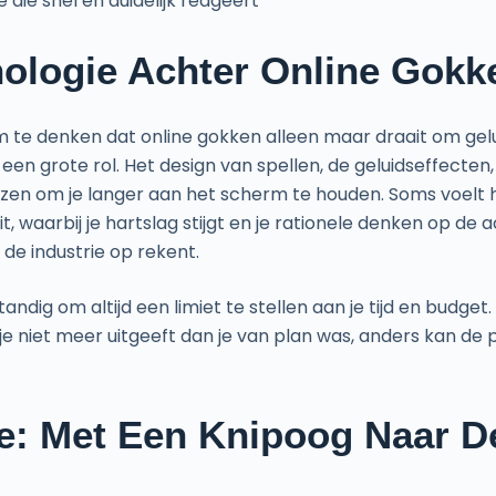
 die snel en duidelijk reageert
ologie Achter Online Gokk
 om te denken dat online gokken alleen maar draait om gel
een grote rol. Het design van spellen, de geluidseffecten,
ozen om je langer aan het scherm te houden. Soms voelt he
it, waarbij je hartslag stijgt en je rationele denken op de
 de industrie op rekent.
ndig om altijd een limiet te stellen aan je tijd en budget.
 je niet meer uitgeeft dan je van plan was, anders kan de
e: Met Een Knipoog Naar D