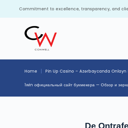
S
Commitment to excellence, transparency, and cli
k
i
p
t
o
c
o
n
Home
Pin Up Casino – Azərbaycanda Onlayn K
t
e
1win официальный сайт букмекера — Обзор и зерк
n
t
De Ontrafe