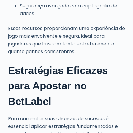
Segurança avançada com criptografia de
dados.
Esses recursos proporcionam uma experiência de
jogo mais envolvente e segura, ideal para
jogadores que buscam tanto entretenimento
quanto ganhos consistentes.
Estratégias Eficazes
para Apostar no
BetLabel
Para aumentar suas chances de sucesso, é
essencial aplicar estratégias fundamentadas e