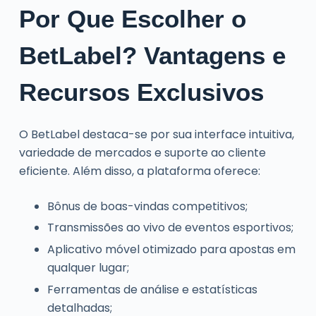
Por Que Escolher o
BetLabel? Vantagens e
Recursos Exclusivos
O BetLabel destaca-se por sua interface intuitiva,
variedade de mercados e suporte ao cliente
eficiente. Além disso, a plataforma oferece:
Bônus de boas-vindas competitivos;
Transmissões ao vivo de eventos esportivos;
Aplicativo móvel otimizado para apostas em
qualquer lugar;
Ferramentas de análise e estatísticas
detalhadas;