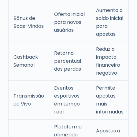
Aumenta o
Oferta inicial
Bônus de
saldo inicial
para novos
Boas-Vindas
para
usuários
apostas
Reduz o
Retorno
Cashback
impacto
percentual
Semanal
financeiro
das perdas
negativo
Eventos
Permite
Transmissão
esportivos
apostas
ao Vivo
em tempo
mais
real
informadas
Plataforma
Apostas a
otimizada