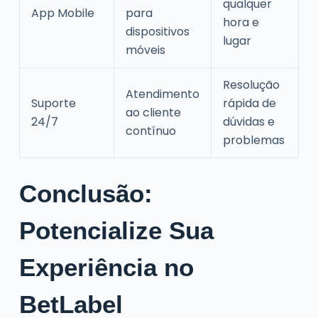
qualquer
App Mobile
para
hora e
dispositivos
lugar
móveis
Resolução
Atendimento
Suporte
rápida de
ao cliente
24/7
dúvidas e
contínuo
problemas
Conclusão:
Potencialize Sua
Experiência no
BetLabel