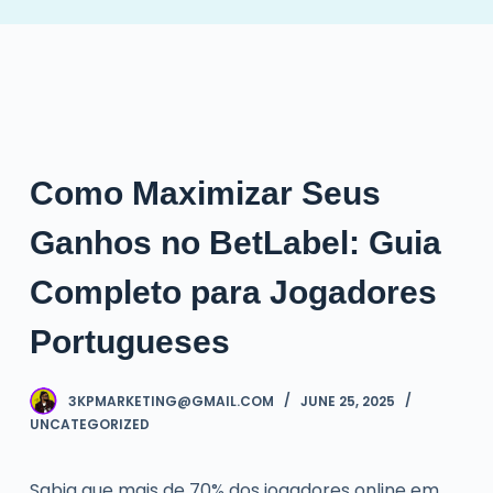
S
k
i
p
t
o
Como Maximizar Seus
c
o
Ganhos no BetLabel: Guia
n
t
Completo para Jogadores
e
Portugueses
n
t
3KPMARKETING@GMAIL.COM
JUNE 25, 2025
UNCATEGORIZED
Sabia que mais de 70% dos jogadores online em