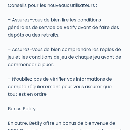
Conseils pour les nouveaux utilisateurs :
– Assurez-vous de bien lire les conditions
générales de service de Betify avant de faire des
dépôts ou des retraits.
– Assurez-vous de bien comprendre les règles de
jeu et les conditions de jeu de chaque jeu avant de
commencer à jouer.
– N’oubliez pas de vérifier vos informations de
compte régulièrement pour vous assurer que
tout est en ordre.
Bonus Betify :
En outre, Betify offre un bonus de bienvenue de