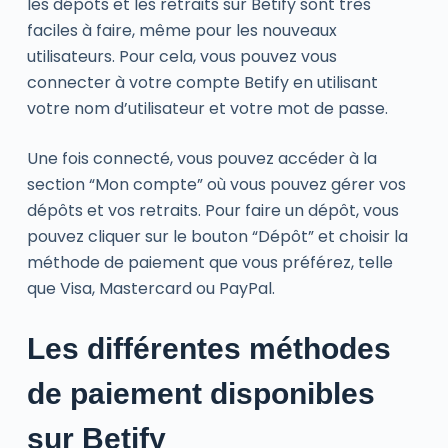
les dépôts et les retraits sur Betify sont très
faciles à faire, même pour les nouveaux
utilisateurs. Pour cela, vous pouvez vous
connecter à votre compte Betify en utilisant
votre nom d’utilisateur et votre mot de passe.
Une fois connecté, vous pouvez accéder à la
section “Mon compte” où vous pouvez gérer vos
dépôts et vos retraits. Pour faire un dépôt, vous
pouvez cliquer sur le bouton “Dépôt” et choisir la
méthode de paiement que vous préférez, telle
que Visa, Mastercard ou PayPal.
Les différentes méthodes
de paiement disponibles
sur Betify