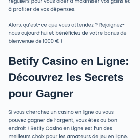
réguliers pour vous aider à maximiser vos gains et
à profiter de vos dépenses.
Alors, qu’est-ce que vous attendez ? Rejoignez-
nous aujourd’hui et bénéficiez de votre bonus de
bienvenue de 1000 € !
Betify Casino en Ligne:
Découvrez les Secrets
pour Gagner
Si vous cherchez un casino en ligne où vous
pouvez gagner de l’argent, vous êtes au bon
endroit ! Betify Casino en Ligne est l’un des
meilleurs choix pour les amateurs de jeu en ligne.