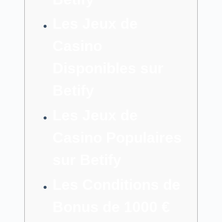
Les Jeux de
Casino
Disponibles sur
Betify
Les Jeux de
Casino Populaires
sur Betify
Les Conditions de
Bonus de 1000 €