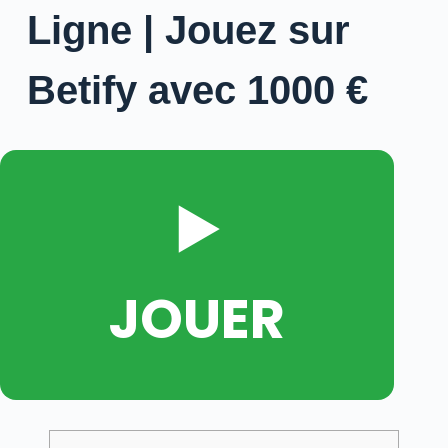
Ligne | Jouez sur
Betify avec 1000 €
▶️
JOUER