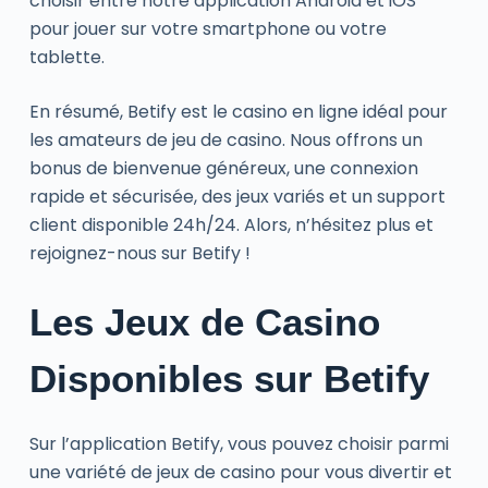
choisir entre notre application Android et iOS
pour jouer sur votre smartphone ou votre
tablette.
En résumé, Betify est le casino en ligne idéal pour
les amateurs de jeu de casino. Nous offrons un
bonus de bienvenue généreux, une connexion
rapide et sécurisée, des jeux variés et un support
client disponible 24h/24. Alors, n’hésitez plus et
rejoignez-nous sur Betify !
Les Jeux de Casino
Disponibles sur Betify
Sur l’application Betify, vous pouvez choisir parmi
une variété de jeux de casino pour vous divertir et