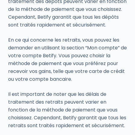
traitement des dépôts peuvent varier en fonction
de la méthode de paiement que vous choisissez.
Cependant, Betify garantit que tous les dépôts
sont traités rapidement et sécurisément.
En ce qui concerne les retraits, vous pouvez les
demander en utilisant la section “Mon compte” de
votre compte Betify. Vous pouvez choisir la
méthode de paiement que vous préférez pour
recevoir vos gains, telle que votre carte de crédit
ou votre compte bancaire.
Il est important de noter que les délais de
traitement des retraits peuvent varier en
fonction de la méthode de paiement que vous
choisissez. Cependant, Betify garantit que tous les
retraits sont traités rapidement et sécurisément.