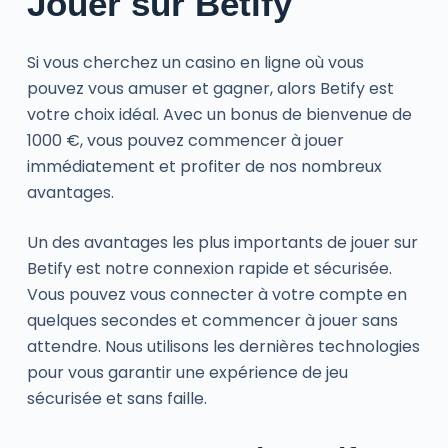
Jouer sur Betify
Si vous cherchez un casino en ligne où vous
pouvez vous amuser et gagner, alors Betify est
votre choix idéal. Avec un bonus de bienvenue de
1000 €, vous pouvez commencer à jouer
immédiatement et profiter de nos nombreux
avantages.
Un des avantages les plus importants de jouer sur
Betify est notre connexion rapide et sécurisée.
Vous pouvez vous connecter à votre compte en
quelques secondes et commencer à jouer sans
attendre. Nous utilisons les dernières technologies
pour vous garantir une expérience de jeu
sécurisée et sans faille.