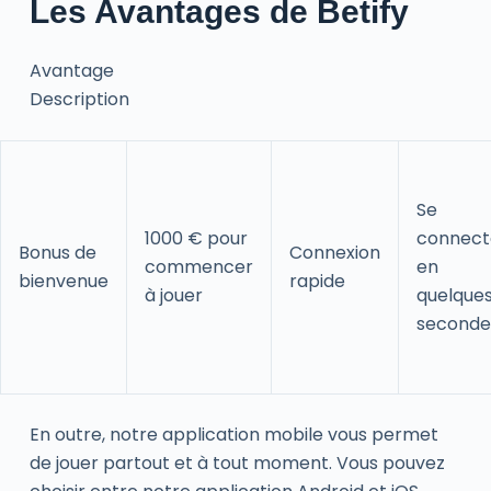
Les Avantages de Betify
Avantage
Description
Se
1000 € pour
connect
Bonus de
Connexion
commencer
en
bienvenue
rapide
à jouer
quelque
seconde
En outre, notre application mobile vous permet
de jouer partout et à tout moment. Vous pouvez